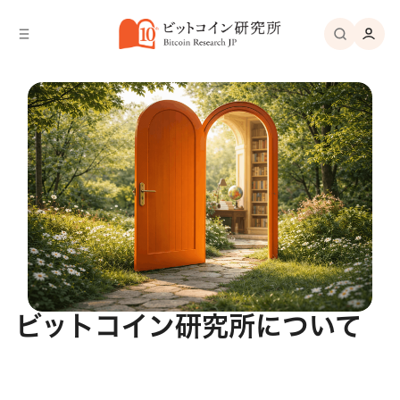
バ
へ
ー
移
へ
動
移
動
ビットコイン研究所について