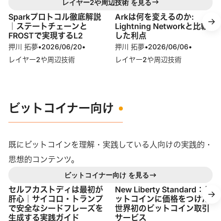
レイヤー2や周辺技術 を見る
Sparkプロトコル徹底解説
Arkは何を変えるのか:
｜ステートチェーンと
Lightning Networkと比較
FROSTで実現するL2
した利点
押川 拓夢
•
2026/06/20
•
押川 拓夢
•
2026/06/06
•
レイヤー2や周辺技術
レイヤー2や周辺技術
ビットコイナー向け
既にビットコインを理解・実践している人向けの実践的・
思想的コンテンツ。
ビットコイナー向け を見る
セルフカストディは最初が
New Liberty Standard：ビ
肝心｜サイコロ・トランプ
ットコインに価格をつけた
で安全なシードフレーズを
世界初のビットコイン取引
生成する実践ガイド
サービス