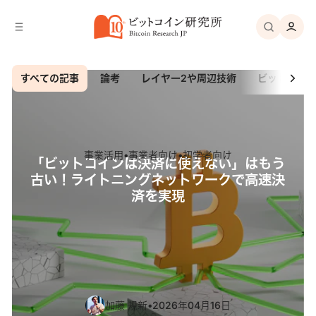
バ
へ
ー
移
へ
動
移
動
ビ
すべての記事
論考
レイヤー2や周辺技術
ビットコイ
ッ
注
ト
目
コ
の
事業活用
•
事業者向け
•
初学者向け
「ビットコインは決済に使えない」はもう
イ
記
古い！ライトニングネットワークで高速決
ン
事
済を実現
研
究
所
加藤 規新
•
2026年04月16日