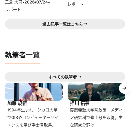
三倉 大司
•
2026/07/24
•
レポート
レポート
過去記事一覧はこちら
執筆者一覧
すべての執筆者
X
X
加藤 規新
押川 拓夢
1994年生まれ、シカゴ大学
慶應義塾大学院政策・メディ
でGISやコンピューターサイ
ア研究科で修士号を取得。主
エンスを学び学士号取得。
な研究分野は