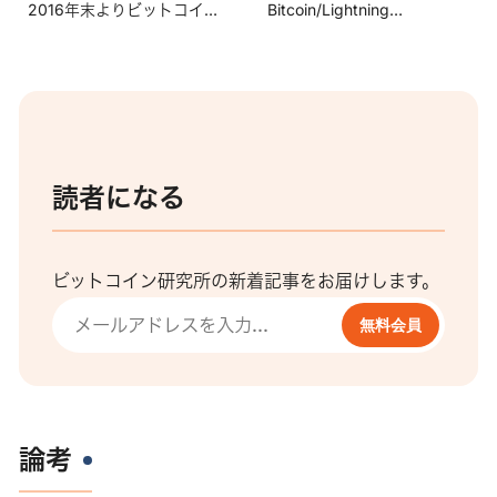
2016年末よりビットコイン
Bitcoin/Lightning
に関するリサーチや実験的な
Network、デジタルアイデン
開発をしており、今までにい
ティティー関連。また学生時
くつかのブログやサロンで解
代から様々なブロックチェー
説を担当。 ビットコインに
ン・暗号資産関連企業でエン
ついて一番好きなところはパ
ジニアとして勤務。現在は日
ーミッションレスに誰でも使
本ビットコイン産業株式会社
読者になる
うことができること。 2024
でリサーチャー & エンジニ
年11月より日本ビットコイン
アとして活動中。
産業株式会社取締役。
ビットコイン研究所の新着記事をお届けします。
無料会員
論考