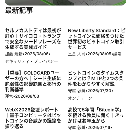
最新記事
セルフカストディは最初が
New Liberty Standard：ビ
肝心｜サイコロ・トランプ
ットコインに価格をつけた
で安全なシードフレーズを
世界初のビットコイン取引
生成する実践ガイド
サービス
加藤 規新
•
2026/08/06
•
三倉 大司
•
2026/08/05
•
論考
セキュリティ・プライバシー
【重要】COLDCARDユー
ビットコインのタイムスタ
ザーの方へ｜シード生成に
ンプとは？MTPと2つの条
脆弱性の影響範囲と移行の
件をわかりやすく解説
判断基準
守屋 彰眞
•
2026/07/30
•
運営
•
2026/08/03
オンチェーン
WebX2026登壇レポート
高校で5年間「Bitcoin学」
｜量子コンピュータはビッ
を続ける教員に聞く｜きっ
トコインの脅威かの議論を
かけはお年玉から
振り返る
守屋 彰眞
•
2026/07/16
•