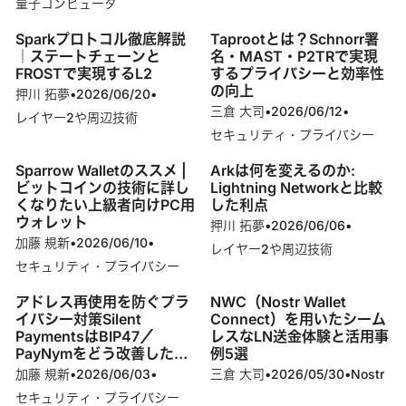
量子コンピュータ
Sparkプロトコル徹底解説
Taprootとは？Schnorr署
｜ステートチェーンと
名・MAST・P2TRで実現
FROSTで実現するL2
するプライバシーと効率性
の向上
押川 拓夢
•
2026/06/20
•
三倉 大司
•
2026/06/12
•
レイヤー2や周辺技術
セキュリティ・プライバシー
Sparrow Walletのススメ |
Arkは何を変えるのか:
ビットコインの技術に詳し
Lightning Networkと比較
くなりたい上級者向けPC用
した利点
ウォレット
押川 拓夢
•
2026/06/06
•
加藤 規新
•
2026/06/10
•
レイヤー2や周辺技術
セキュリティ・プライバシー
アドレス再使用を防ぐプラ
NWC（Nostr Wallet
イバシー対策Silent
Connect）を用いたシーム
PaymentsはBIP47／
レスなLN送金体験と活用事
PayNymをどう改善したの
例5選
か
加藤 規新
•
2026/06/03
•
三倉 大司
•
2026/05/30
•
Nostr
セキュリティ・プライバシー