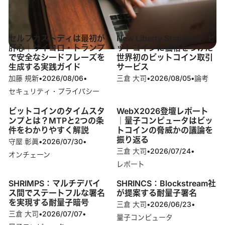
記事
セルフカストディは最初が
New Liberty Standard：ビ
肝心｜サイコロ・トランプ
ットコインに価格をつけた
で安全なシードフレーズを
世界初のビットコイン取引
生成する実践ガイド
サービス
加藤 規新
•
2026/08/06
•
三倉 大司
•
2026/08/05
•
論考
セキュリティ・プライバシー
ビットコインのタイムスタ
WebX2026登壇レポート
ンプとは？MTPと2つの条
｜量子コンピュータはビッ
件をわかりやすく解説
トコインの脅威かの議論を
振り返る
守屋 彰眞
•
2026/07/30
•
三倉 大司
•
2026/07/24
•
オンチェーン
レポート
SHRIMPS：マルチデバイ
SHRINCS：Blockstream社
ス間でステートフルな署名
が提案する耐量子署名
を実現する耐量子暗号
三倉 大司
•
2026/06/23
•
三倉 大司
•
2026/07/07
•
量子コンピュータ