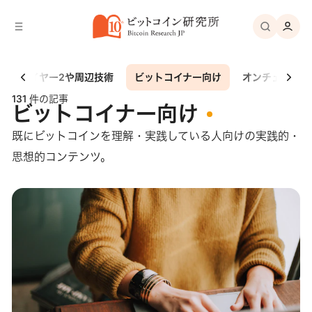
バ
へ
ー
移
へ
動
移
動
レイヤー2や周辺技術
ビットコイナー向け
オンチェーン
131 件の記事
ビットコイナー向け
既にビットコインを理解・実践している人向けの実践的・
思想的コンテンツ。