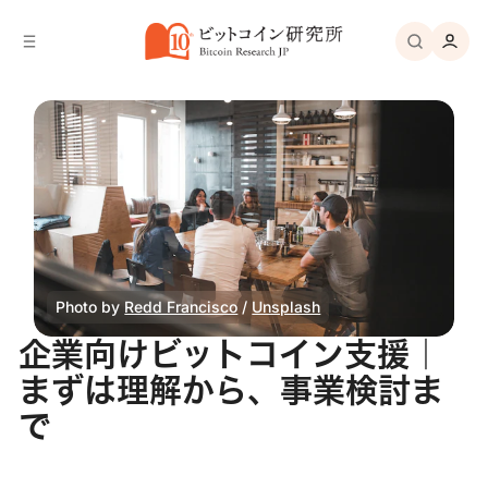
バ
へ
ー
移
へ
動
移
動
Photo by 
Redd Francisco
 / 
Unsplash
企業向けビットコイン支援｜
まずは理解から、事業検討ま
で