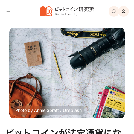
バ
へ
ー
移
へ
動
移
動
Photo by 
Annie Spratt
 / 
Unsplash
ビットコインが法定通貨にな