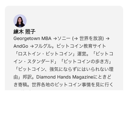
練木 照子
Georgetown MBA ->ソニー (-> 世界を放浪) ->
AndGo ->フルグル。ビットコイン教育サイト
「ロストイン・ビットコイン」運営。「ビットコ
イン・スタンダード」「ビットコインの歩き方」
「ビットコイン、強気にならずにはいられない理
由」邦訳。Diamond Hands Magazineにときど
き寄稿。世界各地のビットコイン事情を見に行く
のが趣味。
ウ
ェ
X
ブ