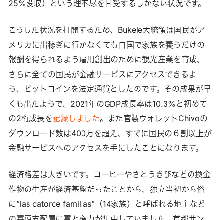
25%没収）という理不尽を甘受するしかない状況です。
こうした状況を打開するため、Bukele大統領は国民がア
メリカに出稼ぎに行かなくても自国で家族を養うだけの
報酬を得られるよう雇用創出のために観光産業を育成、
さらに全ての国民が金融サービスにアクセスできるよ
う、ビットコインを法定通貨としたのです。その成果が早
くも出たようで、2021年のGDP成長率は10.3%と初めて
の2桁成長を
記録しました
。また官製ウォレットChivoの
ダウンロード数は400万を超え、すでに国民の６割以上が
金融サービスへのアクセスを手にしたことになります。
経済格差は大きいです。コーヒーやさとうきびなどの換金
作物の生産が経済基盤だったことから、独立当初から俗
に”las catorce familias”（14家族）と呼ばれる地主など
の寡頭支配層に富と権力が集中していました。首都サン