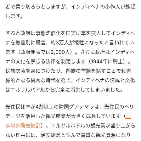
どで乗り切ろうとしますが、インディヘナの小作人が蜂起
します。
すると政府は事態沈静化を口実に軍を投入してインディヘ
ナを無差別に殺害、約3万人が犠牲になったと言われてい
ます（政府発表では2,000人）。さらに政府はインディヘ
ナの文化を禁じる法律を制定します（1944年に廃止）。
民族衣装を身につけたり、部族の言語を話すことで殺害
標的となる異常な時代を経て、インディヘナの伝統と文化
はエルサルバドルから完全に消失してしまいました。
先住民比率が4割以上の隣国グアテマラは、先住民のヘリ
テージを活用した観光産業が大きく成長しています（
日
本の外務省統計
）。エルサルバドルの観光業が盛り上がら
ない理由には、治安懸念と並んで貴重な観光資源になり