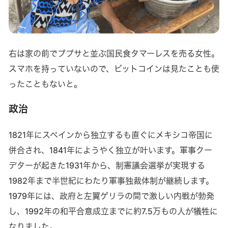
右は家の前でププサと並ぶ国民食タマーレスを売る女性。
スマホを持っていないので、ビットコインは見たことも使
ったこともないと。
政治
1821年にスペインから独立するも直ぐにメキシコ帝国に
併合され、1841年にようやく独立が叶います。軍事クー
デターが起きた1931年から、制憲議会選挙が実現する
1982年まで半世紀にわたり軍事独裁体制が継続します。
1979年には、政府と左翼ゲリラの間で激しい内戦が勃発
し、1992年の和平合意成立までに約7.5万もの人が犠牲に
なりました。