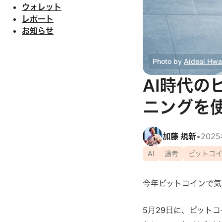
ウォレット
レポート
お知らせ
Photo by 
Aideal Hw
AI時代の
ニングを
加藤 規新
•
202
AI
論考
ビットコ
今年ビットコインで気
5月29日に、ビットコイ