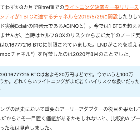
ずか3カ月でBitrefillでの
ライトニング決済を一般リリース
ティが1 BTCに達するチャネルを2019/5/29に開設
したりし
実装Eclairの開発元であるACINQと）。今では1 BTCを超え
ませんが、当時はセルフGOXのリスクからまだ大半のノード
0.16777216 BTCに制限されていました。LNDがこれを超え
mboチャネル"）を解禁したのは2020年8月のことでした。
0.16777215 BTCはおよそ20万円ほどです。今でいうと100万
しょうか。どれくらいライトニングがまだ若くハイリスクな扱いだった
。
ングの歴史において重要なアーリーアダプターの役目を果たし
の取り組みだからこそ一目置く価値があるかもしれないと、比較的AIブ
った私は見直しました。