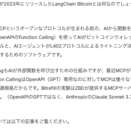
absが2023年にリリースしたLangChain Bitcoinとは何なのでし
CPというオープンなプロトコルが生まれる前の、AIから関数
APIのFunction Calling）を使ってAIがビットコインウォレ
ルと、AIエージェントがL402プロトコルによるライトニング
するためのソフトウェアです。
 CallingもAIが外部関数を呼び出すための仕組みですが、最近MCP
on CallingはOpenAPI（GPT）専用なのに対してMCPは様々
規格だからです。Bitrefillの実験はZBDが提供するMCPサー
enAPIのGPTではなく、AnthropicのClaude Sonnet 3.
ついては以下の記事をご覧ください。