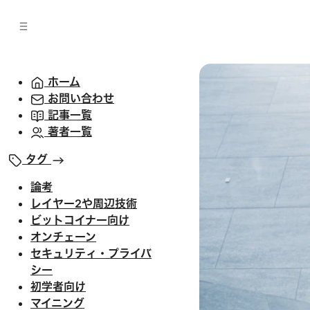
バ
へ
ー
移
へ
動
移
動
ホーム
お問い合わせ
記事一覧
著者一覧
タグ
論考
レイヤー2や周辺技術
ビットコイナー向け
オンチェーン
セキュリティ・プライバ
シー
初学者向け
マイニング