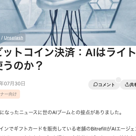
a
 / 
Unsplash
ビットコイン決済：AIはライ
使うのか？
5年07月30日
コメント
共
イナー向け
になったニュースに世のAIブームとの接点がありました。
ンでギフトカードを販売している老舗のBitrefillがAIエージェ