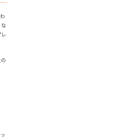
たわ
。な
プレ
社の
ネッ