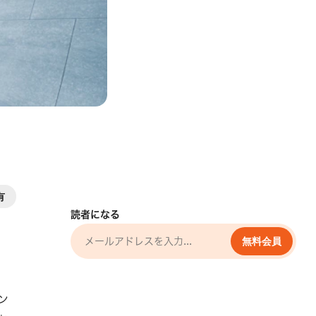
ト
有
読者になる
無料会員
ン