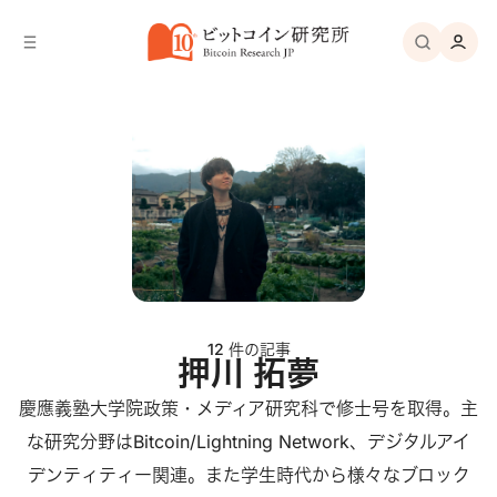
バ
へ
ー
移
へ
動
移
動
12 件の記事
押川 拓夢
慶應義塾大学院政策・メディア研究科で修士号を取得。主
な研究分野はBitcoin/Lightning Network、デジタルアイ
デンティティー関連。また学生時代から様々なブロック