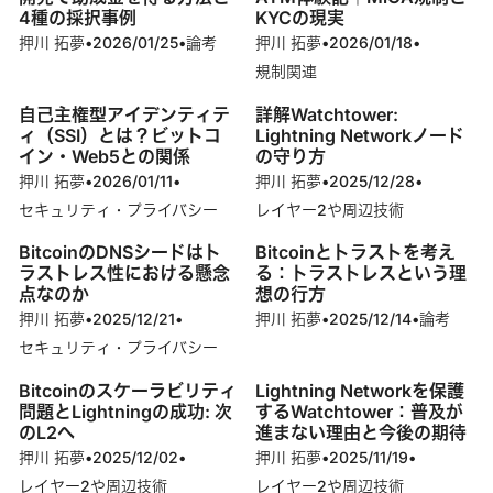
4種の採択事例
KYCの現実
押川 拓夢
•
2026/01/25
•
論考
押川 拓夢
•
2026/01/18
•
規制関連
自己主権型アイデンティテ
詳解Watchtower:
ィ（SSI）とは？ビットコ
Lightning Networkノード
イン・Web5との関係
の守り方
押川 拓夢
•
2026/01/11
•
押川 拓夢
•
2025/12/28
•
セキュリティ・プライバシー
レイヤー2や周辺技術
BitcoinのDNSシードはト
Bitcoinとトラストを考え
ラストレス性における懸念
る：トラストレスという理
点なのか
想の行方
押川 拓夢
•
2025/12/21
•
押川 拓夢
•
2025/12/14
•
論考
セキュリティ・プライバシー
Bitcoinのスケーラビリティ
Lightning Networkを保護
問題とLightningの成功: 次
するWatchtower：普及が
のL2へ
進まない理由と今後の期待
押川 拓夢
•
2025/12/02
•
押川 拓夢
•
2025/11/19
•
レイヤー2や周辺技術
レイヤー2や周辺技術