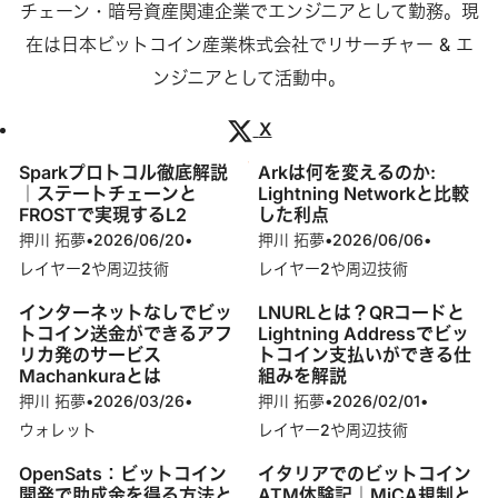
チェーン・暗号資産関連企業でエンジニアとして勤務。現
在は日本ビットコイン産業株式会社でリサーチャー & エ
ンジニアとして活動中。
X
記事
Sparkプロトコル徹底解説
Arkは何を変えるのか:
｜ステートチェーンと
Lightning Networkと比較
FROSTで実現するL2
した利点
押川 拓夢
•
2026/06/20
•
押川 拓夢
•
2026/06/06
•
レイヤー2や周辺技術
レイヤー2や周辺技術
インターネットなしでビッ
LNURLとは？QRコードと
トコイン送金ができるアフ
Lightning Addressでビッ
リカ発のサービス
トコイン支払いができる仕
Machankuraとは
組みを解説
押川 拓夢
•
2026/03/26
•
押川 拓夢
•
2026/02/01
•
ウォレット
レイヤー2や周辺技術
OpenSats：ビットコイン
イタリアでのビットコイン
開発で助成金を得る方法と
ATM体験記｜MiCA規制と