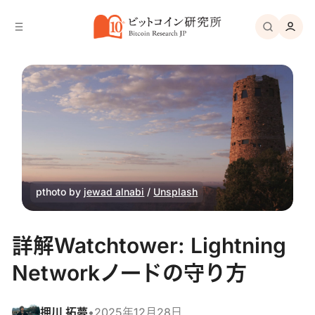
バ
へ
ー
移
へ
動
移
動
pthoto by 
jewad alnabi
 / 
Unsplash
詳解Watchtower: Lightning
Networkノードの守り方
押川 拓夢
•
2025年12月28日