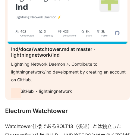
lnd/docs/watchtower.md at master ·
lightningnetwork/lnd
Lightning Network Daemon ⚡️. Contribute to
lightningnetwork/lnd development by creating an account
on GitHub.
GitHub
lightningnetwork
Electrum Watchtower
Watchtower仕様であるBOLT13（後述）とは独立した