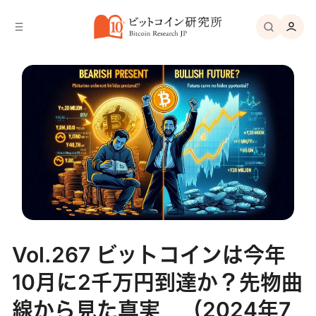
バ
へ
ー
移
へ
動
移
動
Vol.267 ビットコインは今年
10月に2千万円到達か？先物曲
線から見た真実 （2024年7