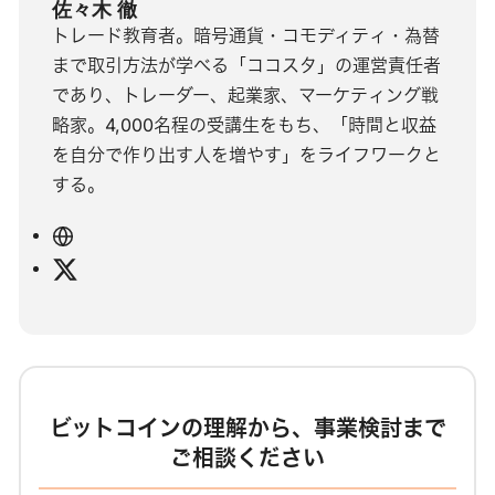
佐々木 徹
トレード教育者。暗号通貨・コモディティ・為替
まで取引方法が学べる「ココスタ」の運営責任者
であり、トレーダー、起業家、マーケティング戦
略家。4,000名程の受講生をもち、「時間と収益
を自分で作り出す人を増やす」をライフワークと
する。
ウ
ェ
X
ブ
サ
イ
ト
ビットコインの理解から、事業検討まで
ご相談ください