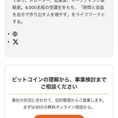
であり、トレーダー、起業家、マーケティング戦
略家。4,000名程の受講生をもち、「時間と収益
を自分で作り出す人を増やす」をライフワークと
する。
ウ
ェ
X
ブ
サ
イ
ト
ビットコインの理解から、事業検討まで
ご相談ください
貴社の状況に合わせて、目的整理からご提案します。
まずは30分の無料オンライン相談から。