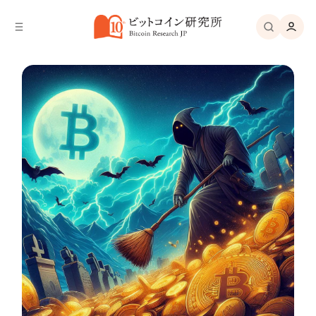
バ
へ
ー
移
へ
動
移
動