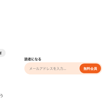
ろ
有
読者になる
無料会員
う