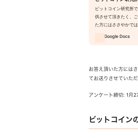
ビットコイン研究所
供させて頂きたく、ご
た方にはささやかではあ
イトニングにてお送り
Google Docs
よ、という方もウェル
かせください。宜しくお
27日(金)本アンケ
での企画にのみ活用
お答え頂いた方にはさ
開することはありま
てお送りさせていただ
アンケート締切: 1月27
ビットコイン