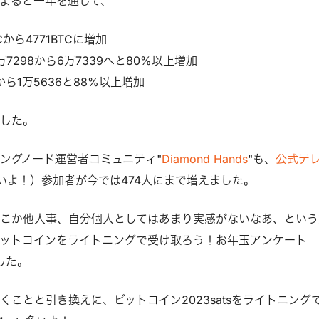
よると一年を通して、
Cから4771BTCに増加
7298から6万7339へと80%以上増加
から1万5636と88%以上増加
ました。
ングノード運営者コミュニティ"
Diamond Hands
"も、
公式テ
ゃないよ！）参加者が今では474人にまで増えました。
こか他人事、自分個人としてはあまり実感がないなあ、という
ットコインをライトニングで受け取ろう！お年玉アンケート
した。
くことと引き換えに、ビットコイン2023satsをライトニング