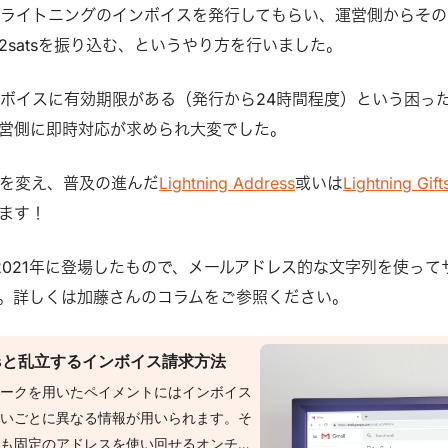
ライトニングのインボイスを発行してもらい、運営側からその
2satsを振り込む、というやり方を行いました。
ボイスに有効期限がある（発行から24時間程度）という困っ
営側に即時対応が求められ大変でした。
を変え、普及の進んだ
Lightning Address
或いは
Lightning Gift
します！
dressは2021年に登場したもので、メールアドレス的な文字列を使って
。詳しくは加藤さんのコラムをご参照ください。
ddressと乱立するインボイス請求方法
ワークを用いたペイメントにはインボイス
払いごとに異なる情報が用いられます。そ
らも固定のアドレスを使い回せるオンチェ