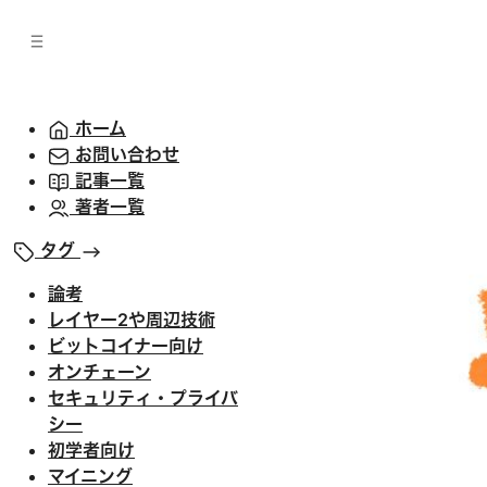
バ
へ
ー
移
へ
動
移
動
ホーム
お問い合わせ
記事一覧
著者一覧
タグ
論考
レイヤー2や周辺技術
ビットコイナー向け
オンチェーン
セキュリティ・プライバ
シー
初学者向け
マイニング