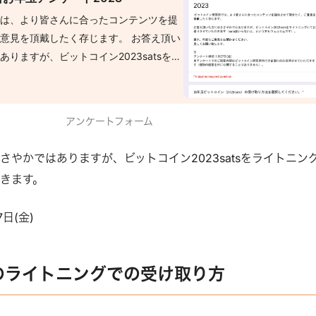
では、より皆さんに合ったコンテンツを提
意見を頂戴したく存じます。 お答え頂い
りますが、ビットコイン2023satsをラ
させていただきます（satsはいらない
カムです）。 是非、率直なご意見をお聞
願い致します。 ※アンケート締切: 1月
アンケートフォーム
ートでのご回答内容はビットコイン研究所内
させていただきます（個別の回答を外に公
さやかではありますが、ビットコイン2023satsをライトニン
せん）。
きます。
日(金)
のライトニングでの受け取り方