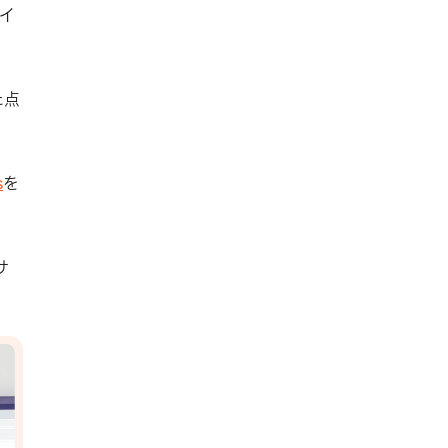
イ
た点
s
を
サ