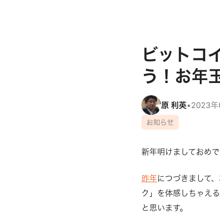
ビットコ
う！お年玉
原 利英
•
2023年
お知らせ
新年明けましておめで
昨年
につづきまして、
ク」を体感しちゃえる
と思います。