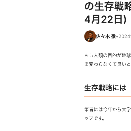
の生存戦略
4月22日)
佐々木 徹
•
202
もし人類の目的が地
ま変わらなくて良いと
生存戦略には
筆者には今年から大学
ップです。