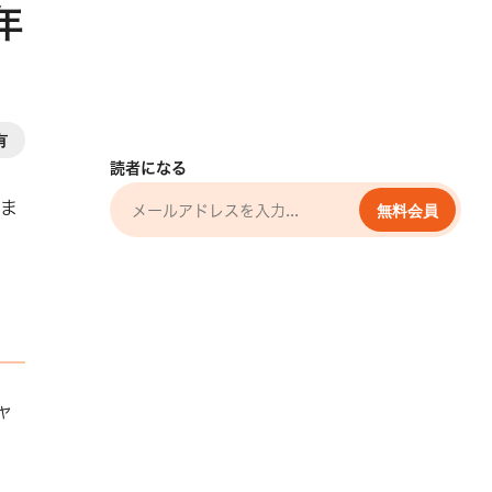
年
有
読者になる
のま
無料会員
ャ