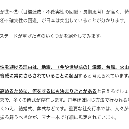
本が③～⑤（目標達成・不確実性の回避・長期思考）が高く、
④不確実性の回避」が日本は突出していることが分かります。
ステードが挙げた点のいくつかを紹介してみます。
実性を避ける理由は、地震、（今や世界語の）津波、台風、火
脅威に常にさらされていることに起因
すると考えられています
に高めるために、何をするにも決まりごとがある
と言えるでしょ
まで、多くの儀式が存在します。毎年ほぼ同じ方法で行われる
くわえ、結婚式、葬式などです。重要な社交行事では、人々が
振る舞うべきかが、マナー本で詳細に規定されています。