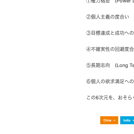
①権力格差 (Power Di
②個人主義の度合い (Ind
③目標達成と成功へのこだわり 
④不確実性の回避度合い (U
⑤長期志向 (Long Term
⑥個人の欲求満足への許容度
この6次元を、おそら