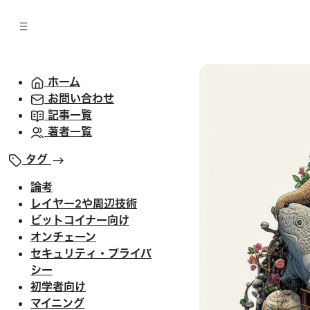
バ
へ
ー
移
へ
動
移
動
ホーム
お問い合わせ
記事一覧
著者一覧
タグ
論考
レイヤー2や周辺技術
ビットコイナー向け
オンチェーン
セキュリティ・プライバ
シー
初学者向け
マイニング