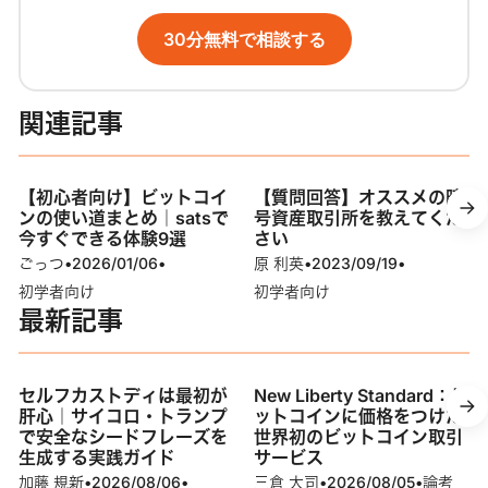
30分無料で相談する
関連記事
【初心者向け】ビットコイ
【質問回答】オススメの暗
ンの使い道まとめ｜satsで
号資産取引所を教えてくだ
今すぐできる体験9選
さい
ごっつ
•
2026/01/06
•
原 利英
•
2023/09/19
•
初学者向け
初学者向け
最新記事
セルフカストディは最初が
New Liberty Standard：ビ
肝心｜サイコロ・トランプ
ットコインに価格をつけた
で安全なシードフレーズを
世界初のビットコイン取引
生成する実践ガイド
サービス
加藤 規新
•
2026/08/06
•
三倉 大司
•
2026/08/05
•
論考