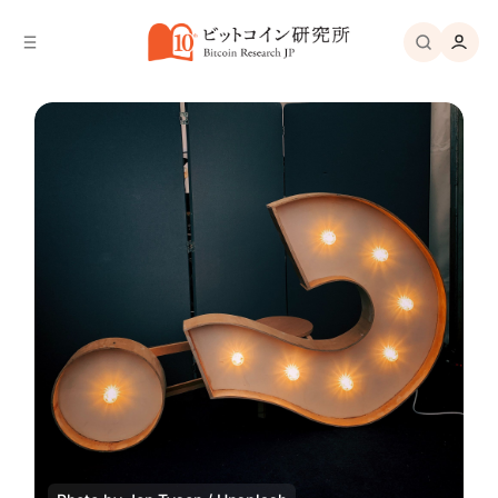
バ
へ
ー
移
へ
動
移
動