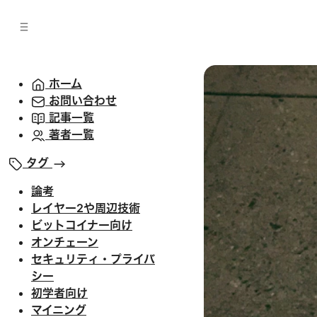
バ
へ
ー
移
へ
動
移
動
ホーム
お問い合わせ
記事一覧
著者一覧
タグ
論考
レイヤー2や周辺技術
ビットコイナー向け
オンチェーン
セキュリティ・プライバ
シー
初学者向け
マイニング