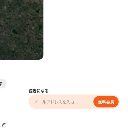
有
読者になる
無料会員
２点