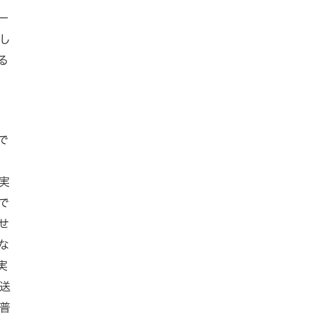
一
し
る
で
実
で
せ
な
実
送
普