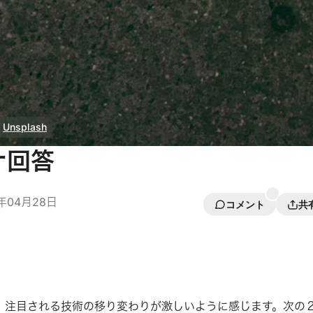
 
Unsplash
ナ回答
1年04月28日
コメント
共
、注目される技術の移り変わりが激しいように感じます。次の