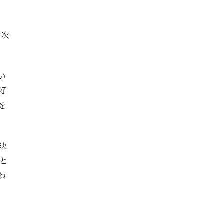
、次
い
好
を
決
と
わ