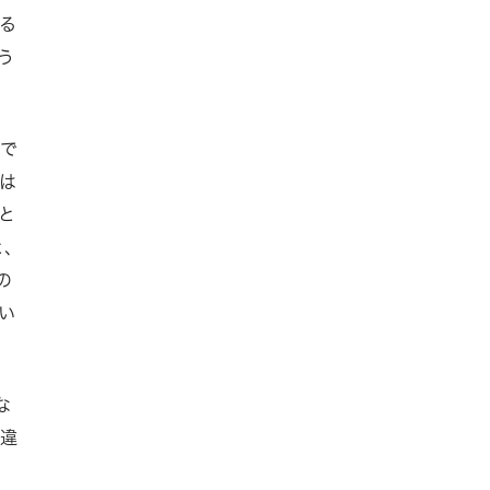
る
う
がで
は
と
と、
の
い
な
は違