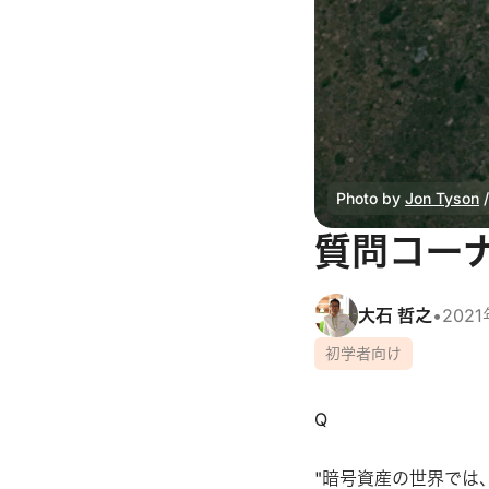
Photo by 
Jon Tyson
 /
質問コー
大石 哲之
•
202
初学者向け
Q
"暗号資産の世界では