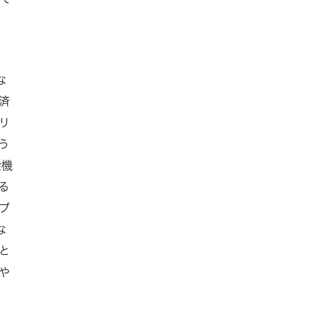
な
済
リ
う
金機
る
プ
な
と
や