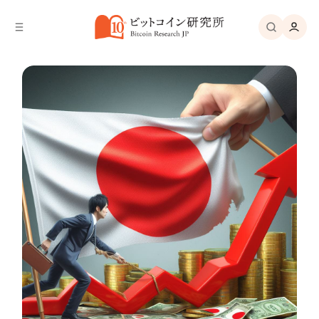
バ
へ
ー
移
へ
動
移
動