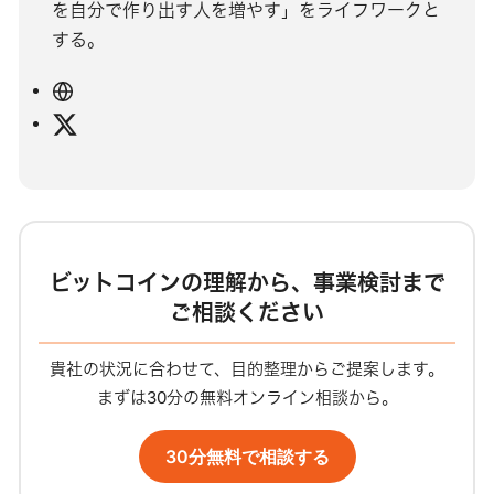
を自分で作り出す人を増やす」をライフワークと
する。
ウ
ェ
X
ブ
サ
イ
ト
ビットコインの理解から、事業検討まで
ご相談ください
貴社の状況に合わせて、目的整理からご提案します。
まずは30分の無料オンライン相談から。
30分無料で相談する