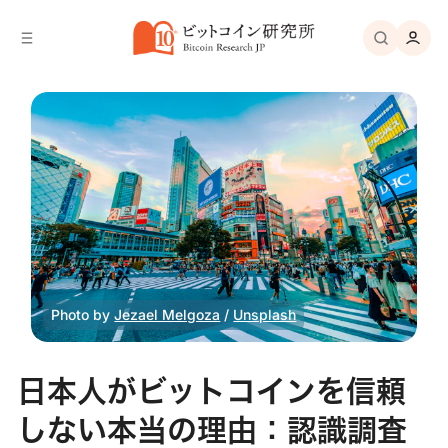
バ
へ
ー
移
へ
動
移
動
Photo by 
Jezael Melgoza
 / 
Unsplash
日本人がビットコインを信頼
しない本当の理由：認識調査