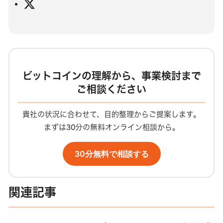
ェ
X
ブ
サ
イ
ト
ビットコインの理解から、事業検討まで
ご相談ください
貴社の状況に合わせて、目的整理からご提案します。
まずは30分の無料オンライン相談から。
30分無料で相談する
関連記事