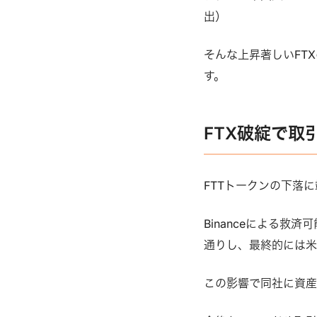
出）
そんな上昇著しいFT
す。
FTX破綻で
FTTトークンの下落
Binanceによる救
通りし、最終的には米
この影響で同社に資産を