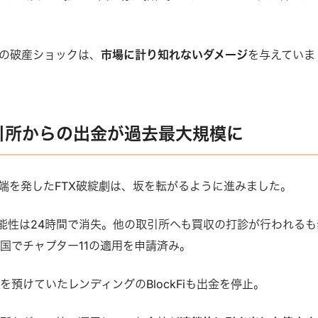
Xの破産ショックは、
市場に計り知れないダメージ
を与えていま
取引所からの出金が過去最大規模に
に端を発したFTX破綻劇は、坂を転がるように進みました。
済可能性は24時間で消失。他の取引所へも買収の打診が行われるも
国でチャプター11の適用を申請済み。
預けていたレンディングのBlockFiも出金を停止。