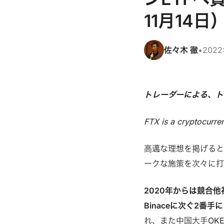
11月14日
佐々木 徹
•
202
トレーダーによる、ト
FTX is a cryptocurren
高邁な理想を掲げると
ークな施策を次々に
2020年からは競合
Binaceに次ぐ2番
れ、また中国大手OK