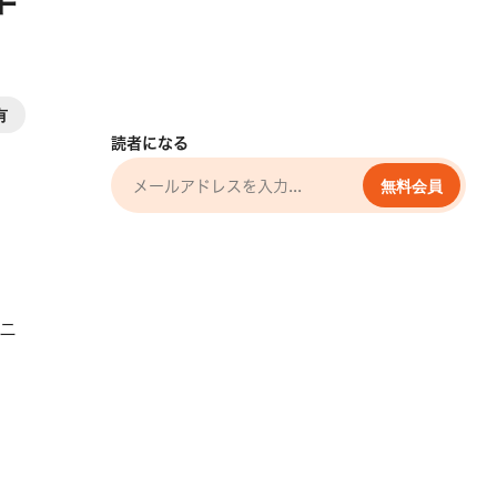
有
読者になる
無料会員
ニ
さ