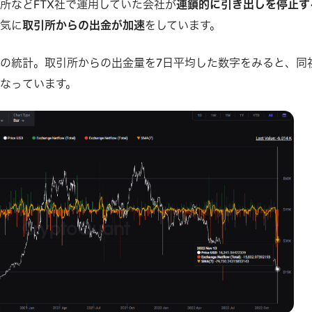
所などFTX社で運用していた会社が
連鎖的に引き出しを停止す
一気に
取引所からの出金が加速
をしています。
ant社の統計。取引所からの出金量を7日平均した数字をみると、同
なっています。