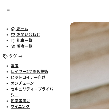
バ
へ
ー
移
へ
動
移
動
ホーム
お問い合わせ
記事一覧
著者一覧
タグ
論考
レイヤー2や周辺技術
ビットコイナー向け
オンチェーン
セキュリティ・プライバ
シー
初学者向け
マイニング