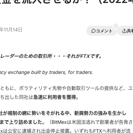
）
2年11月14日
コメント
共
レーダーのための取引所・・・それがFTXです。
cy exchange built by traders, for traders.
ともに、ボラティリティ先物や自動取引ツールの提供など、ユ
打ち出した同社は
急速に利用者を獲得
。
他社が規制の網に勢いをそがれる中、新興勢力の強みを生かし
手にまで上り詰めました
。（BitMexは米国法逃れで創業者が告発
Exは公安に逮捕され出金停止措置。いずれもFTXへ利用者が流