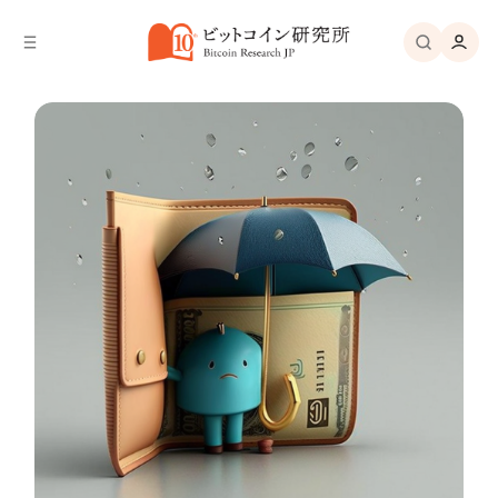
バ
へ
ー
移
へ
動
移
動