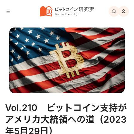
バ
へ
ー
移
へ
動
移
動
Vol.210 ビットコイン支持が
アメリカ大統領への道（2023
年5月29日）