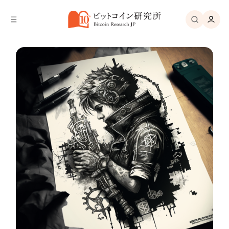
バ
へ
ー
移
へ
動
移
動