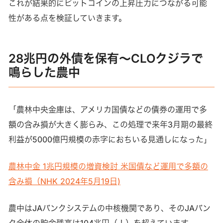
これが結果的にビットコインの上昇圧力につながる可能
性がある点を検証していきます。
28兆円の外債を保有～CLOクジラで
鳴らした農中
「農林中央金庫は、アメリカ国債などの債券の運用で多
額の含み損が大きく膨らみ、この処理で来年3月期の最終
利益が5000億円規模の赤字におちいる見通しになった」
農林中金 1兆円規模の増資検討 米国債など運用で多額の
含み損（NHK 2024年5月19日)
農中はJAバンクシステムの中核機関であり、そのJAバン
ク全体の貯金残高は104兆円（！）を超えています