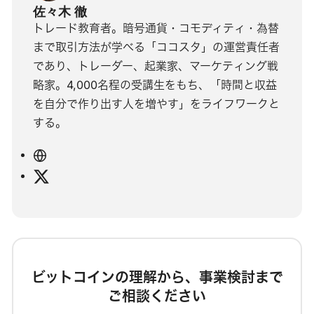
佐々木 徹
トレード教育者。暗号通貨・コモディティ・為替
まで取引方法が学べる「ココスタ」の運営責任者
であり、トレーダー、起業家、マーケティング戦
略家。4,000名程の受講生をもち、「時間と収益
を自分で作り出す人を増やす」をライフワークと
する。
ウ
ェ
X
ブ
サ
イ
ト
ビットコインの理解から、事業検討まで
ご相談ください