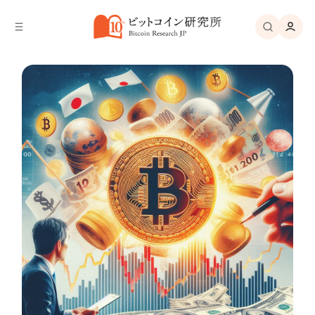
バ
へ
ー
移
へ
動
移
動