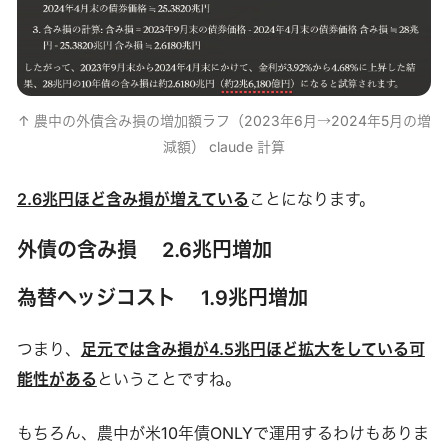
↑ 農中の外債含み損の増加額ラフ（2023年6月→2024年5月の増
減額） claude 計算
2.6兆円ほど含み損が増えている
ことになります。
外債の含み損
2.6兆円増加
為替ヘッジコスト
1.9兆円増加
つまり、
足元では含み損が4.5兆円ほど拡大をしている可
能性がある
ということですね。
もちろん、農中が米10年債ONLYで運用するわけもありま