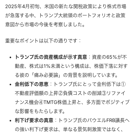
2025年4月初旬、米国の新たな関税政策により株式市場
が急落する中、トランプ大統領のポートフォリオと政策
意図から市場の今後を考察しました。
重要なポイントは以下の通りです：
トランプ氏の資産構成が示す真意
：資産の65%が不
動産、株式は1%未満という構成は、株価下落に対す
る彼の「痛み必要論」の背景を説明しています。
金利低下の恩恵
：トランプ氏にとって金利低下は①
不動産評価額の上昇②負債コストの削減③リファイ
ナンス機会④TMTG株価上昇と、多方面でポジティブ
な影響をもたらします。
利下げ要求の真意
：トランプ氏のパウエルFRB議長へ
の強い利下げ要求は、単なる景気刺激策ではなく、