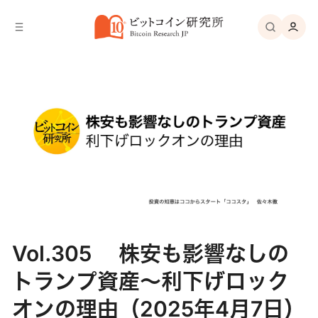
バ
へ
ー
移
へ
動
移
動
Vol.305 株安も影響なしの
トランプ資産〜利下げロック
オンの理由（2025年4月7日）