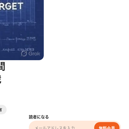
間
戦
有
読者になる
無料会員