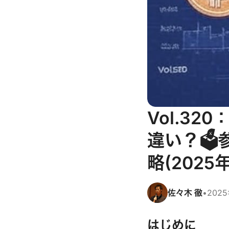
Vol.32
違い？🗳
略(2025
佐々木 徹
•
202
はじめに