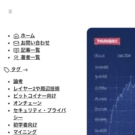
バ
へ
ー
移
へ
動
移
動
ホーム
お問い合わせ
記事一覧
著者一覧
タグ
論考
レイヤー2や周辺技術
ビットコイナー向け
オンチェーン
セキュリティ・プライバ
シー
初学者向け
マイニング