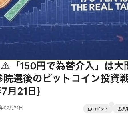
0：⚠️「150円で為替介入」は大
️参院選後のビットコイン投資
年7月21日)
5年07月21日
コメント
共