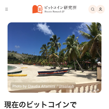
バ
へ
ー
移
へ
動
移
動
Photo by
Claudia Altamimi
/
Unsplash
現在のビットコインで