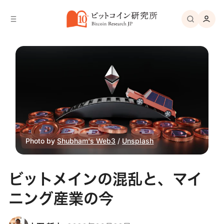
バ
へ
ー
移
へ
動
移
動
Photo by
Shubham's Web3
/
Unsplash
ビットメインの混乱と、マイ
ニング産業の今