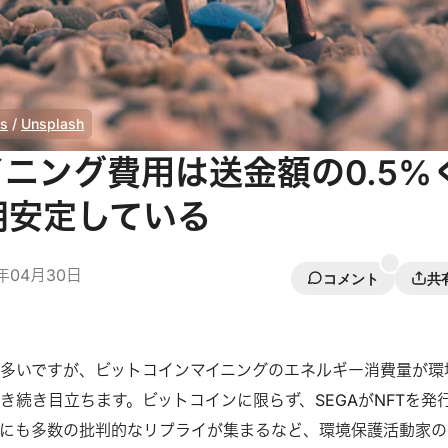
ls
/
Unsplash
イニング費用は送金額の0.5%
期安定している
1年04月30日
コメント
共
多いですが、ビットコインマイニングのエネルギー消費量が環
き続き目立ちます。ビットコインに限らず、SEGAがNFTを発
にも多数の批判的なリプライが集まるなど、環境保護活動家の