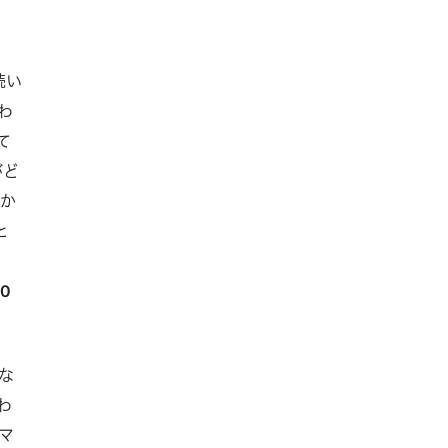
続い
わ
て
がど
日か
と
0
な
わ
マ