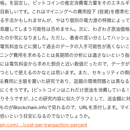
格」を設定し、ビットコインの推定消費電力量をそのエネルギ
目新しいです。これはマイニングへの費用投下 (投資)を標準化
える手法かもしれませんが、やはり個別の電力源の特徴によっ
乖離してしまう可能性は否めません。次に、わざわざ原油価格
たのか気になりました。ただし、著者の言い分としてハッシュ
電気料金などに関して過去のデータの入手可能性が高くないこ
ニング費用を求めることは長期間の分析には適さないという指
には電気料金から求めた割合と近い数値だったので、データが
つとして使えるのかなとは思います。また、セキュリティの側
る費用に主眼を置いた研究であり、話題の環境問題とは異なる
にくそうです。(ビットコインはこれだけ原油を消費している
りそうですが…)この研究内容に似たグラフとして、送金額に
がBlockchain.infoで見れるので、URLを添付します。マイ
低いという目安になるのでないでしょうか。
in.com/.../cost-per-transaction-percent