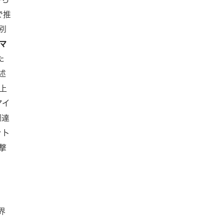
で推
別
マ
た
述
上
マイ
調達
ット
撃
界