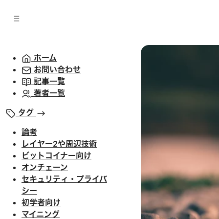
バ
へ
ー
移
へ
動
移
動
ホーム
お問い合わせ
記事一覧
著者一覧
タグ
論考
レイヤー2や周辺技術
ビットコイナー向け
オンチェーン
セキュリティ・プライバ
シー
初学者向け
マイニング