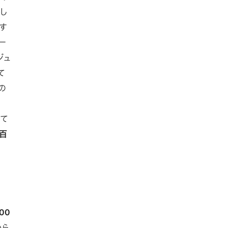
し
す
ー
ジュ
て
の
して
百
00
から