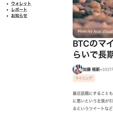
ウォレット
レポート
お知らせ
Photo by
Aron Visua
BTCのマ
らいで長
加藤 規新
•
202
マイニング
最近話題にすることも
に悪いという主張が引
るというツイートなど