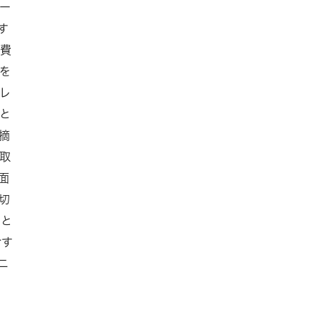
ー
す
て費
を
レ
と
摘
取
面
切
！と
対す
ニ