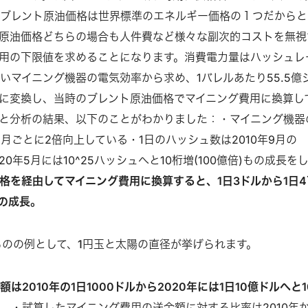
ブレント原油価格は世界標準のエネルギー価格の１つだからと
原油価格どちらの場合も人件費など様々な副次的コストを無視
用の下限値を求めることになります。消費電力量はハッシュレ
いマイニング機器の電気効率から求め、1バレルあたり55.5億
に変換し、当時のブレント原油価格でマイニング費用に換算し
と分析の結果、以下のことがわかりました：・マイニング機器
月ごとに2倍向上している・1日のハッシュ数は2010年9月の
020年5月には10^25ハッシュへと10桁増(100億倍)もの成長を
格を経由してマイニング費用に換算すると、1日3ドルから1日4
倍の成長。
ものの例として、1円玉と太陽の直径が挙げられます。
は2010年の1日1000ドルから2020年には1日10億ドルへと1
た。
・試算したマイニング費用の送金額に対する比率は2010年