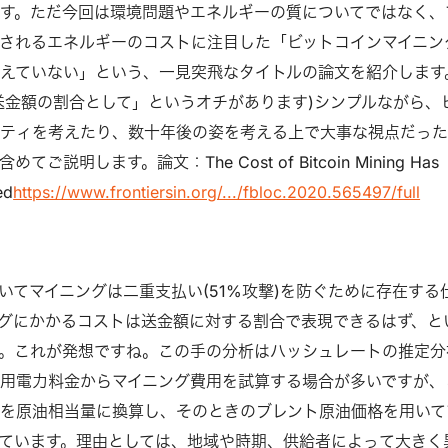
す。ただ今回は環境問題やエネルギーの質についてではなく、
されるエネルギーのコストに注目した「ビットコインマイニン
えていない」という、一見突飛なタイトルの論文を紹介します
送金額の割合として」というオチがあります)シンプルながら、
リティを考えたり、数十年後の姿を考える上で大事な視点だっ
説明します。論文：The Cost of Bitcoin Mining Has
ed
https://www.frontiersin.org/.../fbloc.2020.565497/full
いてマイニングは二重支払い(51%攻撃)を防ぐために存在する
グにかかるコストは送金額に対する割合で表現できるはず、と
。これが発想ですね。この手の分析はハッシュレートの推定分
用電力料金からマイニング費用を試算する場合が多いですが、
を原油相当量に換算し、そのときのブレント原油価格を用いて
ています。理由としては、地域や時期、供給者によって大きく