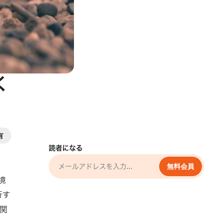
く
有
読者になる
無料会員
境
行す
関