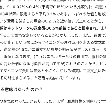
通して、
0.02%～0.4% (平均で0.15%)
という比較的狭い範囲
018年以降に限定すると平均0.3%である。いずれの数値も地域
ング費用を試算した場合の0.21%と近い値。以上のことから、
額はネットワークの送金額の0.5%前後であると推定され
、ま
0年に至るまで概ね安定していることがわかりました。また、冒頭で
の防止」という観点からマイニングの理論費用を求める数式に
、送金額の1.5%が二重支払い攻撃の期待値がプラスとなる、
下限値となります。(これはエネルギーだけの費用で、機材の
に高い数値になる可能性が高いですが)これらのことから、ビ
てマイニング費用は意外と小さく、むしろ確実に二重支払い攻
る可能性すらある、と著者は結論づけています。
せる意味はあったのか？
つか気になった点がありました。まず、原油価格を利用して世