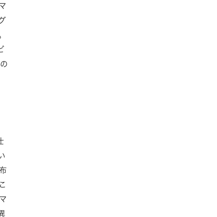
マ
グ
。
ビ
たの
仕
い
布
こ
マ
異