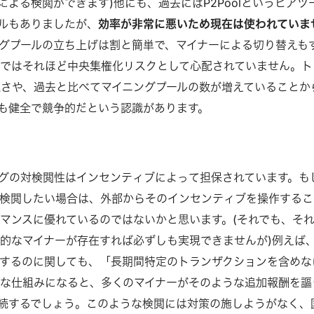
による検閲ができます)他にも、過去にはP2Poolというピアツ
ルもありましたが、
効率が非常に悪いため現在は使われていま
グプールの立ち上げは割と簡単で、マイナーによる切り替えも
ではそれほど中央集権化リスクとして心配されていません。ト
速さや、過去と比べてマイニングプールの数が増えていることか
も健全で競争的だという認識があります。
グの対検閲性はインセンティブによって担保されています。も
検閲したい場合は、外部からそのインセンティブを操作するこ
マンスに優れているのではないかと思います。(それでも、そ
的なマイナーが存在すれば必ずしも実現できませんが)例えば
するのに関しても、「長期間特定のトランザクションを含めな
な仕組みになると、多くのマイナーがそのような追加報酬を謳
続するでしょう。このような検閲には対策の施しようがなく、