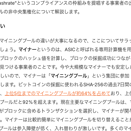
r Hashrate"というコンプライアンスの枠組みを提唱する事業者の
ルの非中央集権化について解説します。
らい
マイニングプールの違いが大事になるので、ここについてサラ
しょう。
マイナー
というのは、ASICと呼ばれる専用計算機を
ブロックのハッシュ値を計算し、ブロックの採掘成功につなが
見つける事業者のことです。今や大規模なマイナーでも安定し
しいので、マイナーは「
マイニングプール
」という集団に参加
します。ビットコインの採掘に使われるSHA-256の過去7日間
ち、
上位5位までのマイニングプールが約64%を占めて
おり、上
グプールだと92%を超えます。現在主要なマイニングプールは、
がブロックに含めるトランザクションを選択し、マイナーが関
。マイナーは比較的簡単にマイニングプールを切り替えること
プールは参入障壁が低く、入れ替わりが激しいです。多くのマ