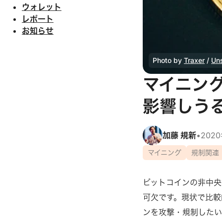
ウォレット
レポート
お知らせ
Photo by 
Traxer
 / 
Un
マイニン
影響しう
加藤 規新
•
202
マイニング
規制関連
ビットコインの非中央
可欠です。現状で比較
ンを攻撃・規制したい