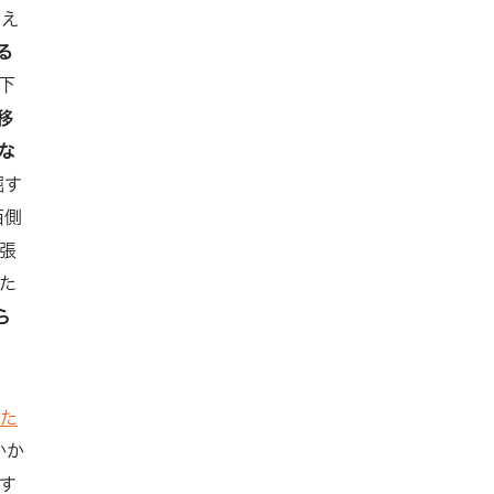
さえ
る
下
移
な
掘す
西側
張
た
ら
れた
かか
す