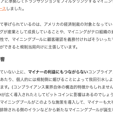
コアに準拠してトランザクションをフィルタリングするマイニン
ース
しました。
て挙げられているのは、アメリカの経済制裁の対象となってい
グが産業として成長していることや、マイニングがテロ組織の
性で、マイニングプールに顧客確認を義務付ければそういった
ができると規制当局向けに主張しています。
影響
ていない上に、
マイナーの利益にもつながらない
コンプライア
るあたり、個人的には規制側に媚びることによって我田引水し
ます。(コンプライアンス業界自体の構造的特徴かもしれませ
YHが広く導入されたとしてビットコインに影響はあるのでしょ
マイニングプールがこのような施策を導入して、マイナーも大
排除される側のイランなどから新たなマイニングプールが誕生