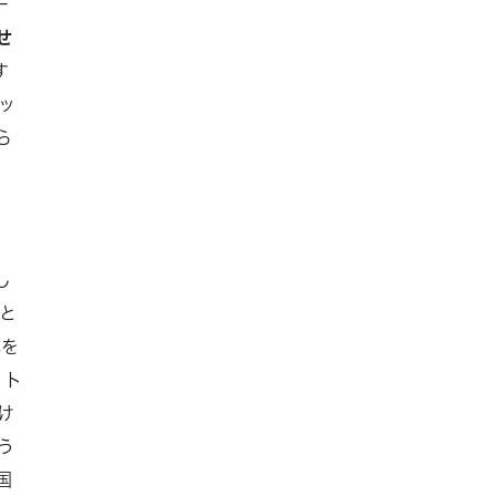
ー
せ
す
ッ
ら
し
と
れを
、ト
け
う
国