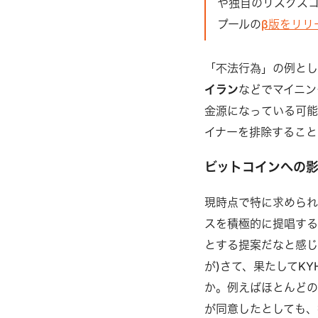
や独自のリスクス
プールの
β版をリリ
「不法行為」の例とし
イラン
などでマイニン
金源になっている可能
イナーを排除すること
ビットコインへの
現時点で特に求められ
スを積極的に提唱す
とする提案だなと感じ
が)さて、果たしてK
か。例えばほとんどの
が同意したとしても、