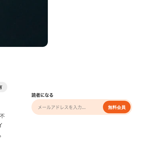
有
読者になる
無料会員
不
イ
。