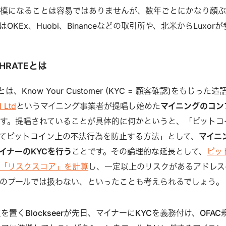
規模になることは容易ではありませんが、数年ごとにかなり顔
KEx、Huobi、Binanceなどの取引所や、北米からLuxorが
SHRATEとは
とは、Know Your Customer (KYC = 顧客確認)をもじった造
l Ltd
というマイニング事業者が提唱し始めた
マイニングのコン
す。提唱されていることが具体的に何かというと、「ビットコ
てビットコイン上の不法行為を防止する方法」として、
マイニ
イナーのKYCを行う
ことです。その論理的な延長として、
ビッ
「リスクスコア」を計算
し、一定以上のリスクがあるアドレス
のプールでは扱わない、といったことも考えられるでしょう。
置くBlockseerが先日、マイナーにKYCを義務付け、OFAC