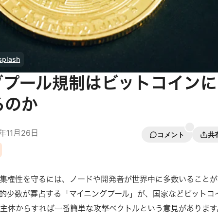
splash
グプール規制はビットコインに
るのか
0年11月26日
コメント
共
集権性を守るには、ノードや開発者が世界中に多数いることが
的少数が寡占する「マイニングプール」が、国家などビットコ
主体からすれば一番簡単な攻撃ベクトルという意見があります