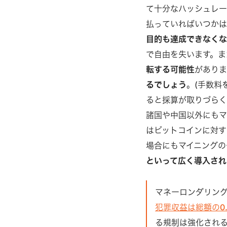
て十分なハッシュレー
払っていればいつかは
目的も達成できなく
で自由を失います。ま
転する可能性
がありま
るでしょう
。(手数料
ると採算が取りづらく
諸国や中国以外にもマ
はビットコインに対す
場合にもマイニングの
といって広く導入され
マネーロンダリン
犯罪収益は総額の0
る規制は強化され