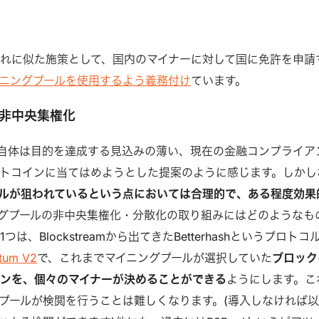
れに似た施策として、国内のマイナーに対して国に免許を申請
ニングプールを使用するよう義務付け
ています。
非中央集権化
shrate自体は目的を達成する見込みの薄い、現在の金融コンプライア
トコインに当てはめようとした提案のように感じます。しかし
ルが狙われているという点においては合理的で、ある程度効果
グプールの非中央集権化・分散化の取り組みにはどのようなも
は、Blockstreamから出てきたBetterhashというプロトコ
atum V2
で、これまでマイニングプールが選択していた
ブロック
ンを、個々のマイナーが決めることができる
ようにします。こ
プールが検閲を行うことは難しくなります。(導入しなければ