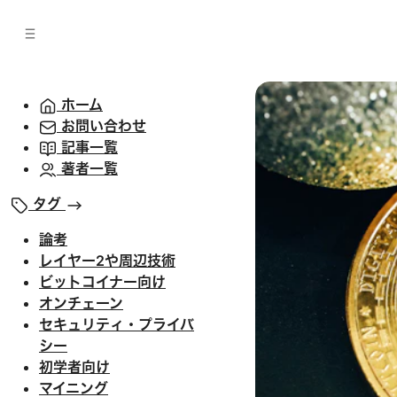
バ
へ
ー
移
へ
動
移
動
ホーム
お問い合わせ
記事一覧
著者一覧
タグ
論考
レイヤー2や周辺技術
ビットコイナー向け
オンチェーン
セキュリティ・プライバ
シー
初学者向け
マイニング