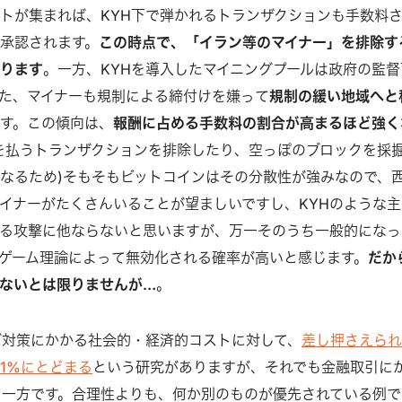
トが集まれば、KYH下で弾かれるトランザクションも手数料
承認されます。
この時点で、「イラン等のマイナー」を排除す
なります
。一方、KYHを導入したマイニングプールは政府の監督
た、マイナーも規制による締付けを嫌って
規制の緩い地域へと
す。この傾向は、
報酬に占める手数料の割合が高まるほど強く
を払うトランザクションを排除したり、空っぽのブロックを採
なるため)そもそもビットコインはその分散性が強みなので、
イナーがたくさんいることが望ましいですし、KYHのような主
る攻撃に他ならないと思いますが、万一そのうち一般的になっ
ゲーム理論によって無効化される確率が高いと感じます。
だか
ないとは限りませんが…
。
グ対策にかかる社会的・経済的コストに対して、
差し押さえら
.1%にとどまる
という研究がありますが、それでも金融取引に
る一方です。合理性よりも、何か別のものが優先されている例で