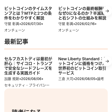
ビットコインのタイムスタ
ビットコインの最終報酬は
ンプとは？MTPと2つの条
なぜ0になるのか？半減期
件をわかりやすく解説
と右シフトの仕組みを解説
守屋 彰眞
•
2026/07/30
•
守屋 彰眞
•
2026/02/16
•
オンチェーン
オンチェーン
最新記事
セルフカストディは最初が
New Liberty Standard：ビ
肝心｜サイコロ・トランプ
ットコインに価格をつけた
で安全なシードフレーズを
世界初のビットコイン取引
生成する実践ガイド
サービス
加藤 規新
•
2026/08/06
•
三倉 大司
•
2026/08/05
•
論考
セキュリティ・プライバシー