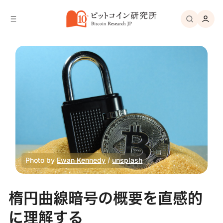
バ
へ
ー
移
へ
動
移
動
Photo by
Ewan Kennedy
/
unsplash
楕円曲線暗号の概要を直感的
に理解する