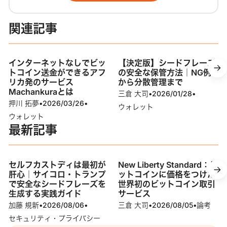
関連記事
インターネットなしでビッ
【決定版】シードフレーズ
トコイン送金ができるアフ
の安全な保管方法｜NG例
リカ発のサービス
から分散管理まで
Machankuraとは
三倉 大司
•
2026/01/28
•
押川 拓夢
•
2026/03/26
•
ウォレット
ウォレット
最新記事
セルフカストディは最初が
New Liberty Standard：ビ
肝心｜サイコロ・トランプ
ットコインに価格をつけた
で安全なシードフレーズを
世界初のビットコイン取引
生成する実践ガイド
サービス
加藤 規新
•
2026/08/06
•
三倉 大司
•
2026/08/05
•
論考
セキュリティ・プライバシー