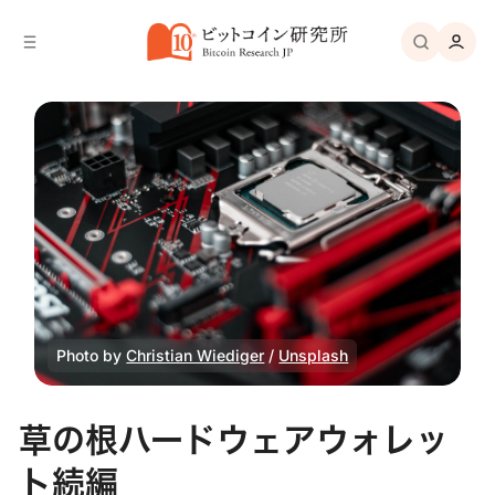
バ
へ
ー
移
へ
動
移
動
Photo by 
Christian Wiediger
 / 
Unsplash
草の根ハードウェアウォレッ
ト続編