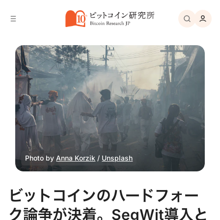
バ
へ
ー
移
へ
動
移
動
Photo by 
Anna Korzik
 / 
Unsplash
ビットコインのハードフォー
ク論争が決着。SegWit導入と