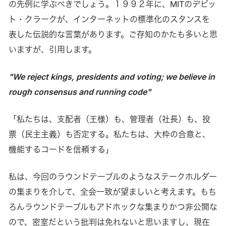
の先例に学ぶべきでしょう。１９９２年に、MITのデビッ
ト・クラークが、インターネットの標準化のスタンスを
表した伝説的な言葉があります。ご存知のかたも多いと思
いますが、引用します。
"We reject kings, presidents and voting; we believe in
rough consensus and running code"
「私たちは、支配者（王様）も、管理者（社長）も、投
票（民主主義）も否定する。私たちは、大枠の合意と、
機能するコードを信頼する」
私は、今回のラウンドテーブルのようなステークホルダー
の集まりを介して、全会一致が望ましいと考えます。もち
ろんラウンドテーブルもアドホックな集まりかつ非公開な
ので、密室だという批判は免れないと思いますし、現在