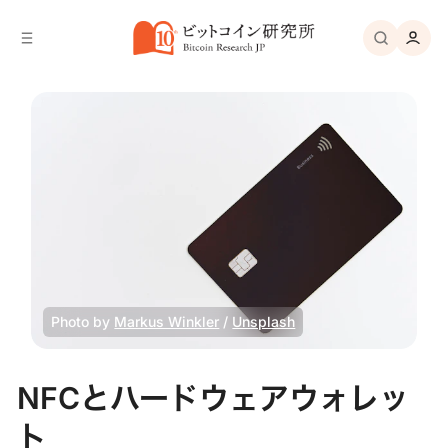
バ
へ
ー
移
へ
動
移
動
Photo by 
Markus Winkler
 / 
Unsplash
NFCとハードウェアウォレッ
ト