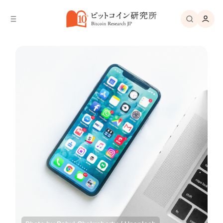
バ
へ
ー
移
へ
動
移
動