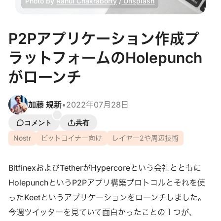
Photo by
Rahul Chakraborty
/
Unsplash
P2Pアプリケーション作成プ
ラットフォームのHolepunch
がローンチ
加藤 規新
•
2022年07月28日
コメント
共有
Nostr
ビットコイナー向け
レイヤー2や周辺技術
BitfinexおよびTetherがHypercoreという会社とともに
HolepunchというP2Pアプリ構築プロトコルとそれを使
ったKeetというアプリケーションをローンチしました。
今週ツイッターを見ていて面白かったことの１つが、