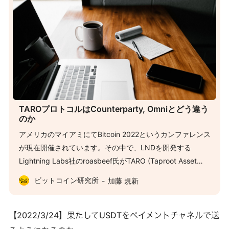
TAROプロトコルはCounterparty, Omniとどう違う
のか
アメリカのマイアミにてBitcoin 2022というカンファレンス
が現在開催されています。その中で、LNDを開発する
Lightning Labs社のroasbeef氏がTARO (Taproot Asset
Representation Overlay)というプロトコルと、それに関連す
ビットコイン研究所
加藤 規新
るBIPsを発表しました。 ちょうど２週間前に解説した
OmniBOLTのように、ビットコイン上で通貨・トークンを発
行し、それをライトニングネットワークで送ることができ
【2022/3/24】果たしてUSDTをペイメントチャネルで送
る、という内容を強調した発表だったので、今日はTAROが