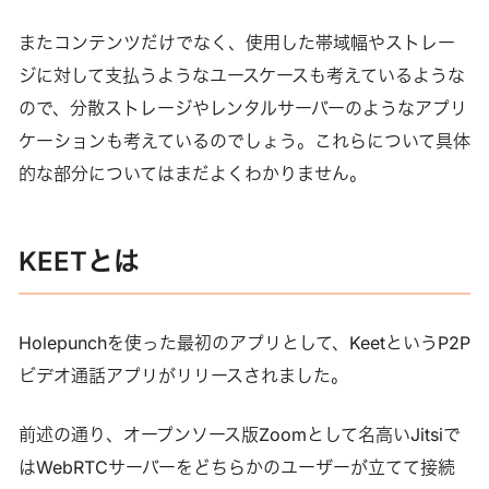
ことができるようになるかもしれない、という話です。 先週
も書きましたが、ユーザーの残高をドルにペッグするライト
またコンテンツだけでなく、使用した帯域幅やストレー
ニングウォレットの開発に報奨金が出ているので、それを狙
ジに対して支払うようなユースケースも考えているような
ったものかもしれません。 今回はビットコイン上で他の通貨
ので、分散ストレージやレンタルサーバーのようなアプリ
を発行するプロトコルOmniと、Omniで発行した資産をLNの
ケーションも考えているのでしょう。これらについて具体
ようなペイメントチャネルネットワー…
的な部分についてはまだよくわかりません。
KEETとは
Holepunchを使った最初のアプリとして、KeetというP2P
ビデオ通話アプリがリリースされました。
前述の通り、オープンソース版Zoomとして名高いJitsiで
はWebRTCサーバーをどちらかのユーザーが立てて接続