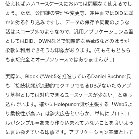
使えればいいユースケースにおいては問題なく使えるでし
ょう。ただ、公開鍵の管理や変更等、運用面ではDIDに遥
かに劣る作り込みですし、データの保存や同期のような
話はスコープ外のようなので、汎用アプリケーション基盤
としてはDID、DWNなどで網羅的なWeb5などのほうが
柔軟に利用できそうな印象があります。(そもそもどちら
もまだ完全にオープンソースではありませんが…)
実際に、BlockでWeb5を推進しているDaniel Buchner氏
も「接続状態が流動的でクエリできるDBがないためアプ
リ基盤としては対応できるユースケースが少ない」と突っ
込んでいます。確かにHolepunch側が主張する「Web5よ
り柔軟性が高い」は誇大広告というか、単純にプロトコ
ルがシンプル＝あまり作り込まれていないことを良いよう
に言い換えている印象です。アプリケーション基盤として