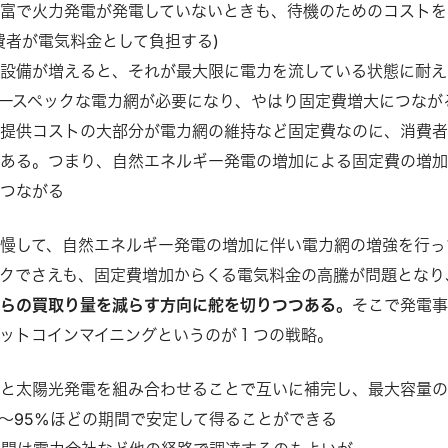
富で火力発電が発電していないときも、待機のためのコストを
費者が電気料金として負担する)
設備が増えると、それが最大限に電力を流している状態に耐え
ースペックな電力網が必要になり、やはり固定費増大につなが
の提供コストの大部分が電力網の維持など固定費なのに、消費
である。つまり、自然エネルギー発電の増加による固定費の増
につながる
慢して、自然エネルギー発電の増加に伴い電力網の増強を行っ
クでさえも、固定費増加からくる電気料金の高騰が問題となり
からの買取り量を減らす方向に舵を切りつつある。
そこで発電
ットコインマイニングというのが１つの戦略。
電と太陽光発電を組み合わせることで互いに補完し、最大容量
0～95%ほどの期間で安定して得ることができる