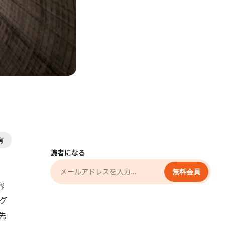
社
有
読者になる
無料会員
容
グ
先