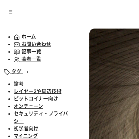
バ
へ
ー
移
へ
動
移
動
ホーム
お問い合わせ
記事一覧
著者一覧
タグ
論考
レイヤー2や周辺技術
ビットコイナー向け
オンチェーン
セキュリティ・プライバ
シー
初学者向け
マイニング