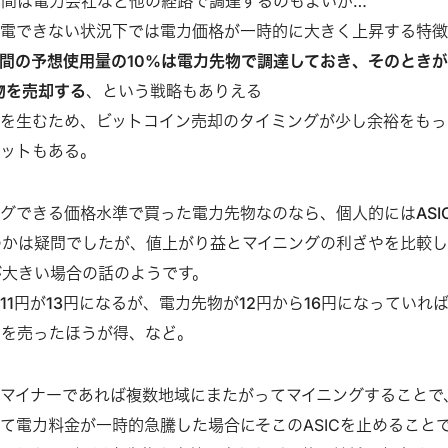
期間は電力会社など他の経路で調達するのもよいが…
発電できない状況下では電力価格が一時的に大きく上昇する特
間の予想使用量の10%は電力先物で調達しておき、そのとき
物を売却する
、という戦略もありえる
を生むため、ビットコイン売却のタイミングが少し余裕をもっ
リットもある。
グできる価格水準で買った電力先物なのなら、個人的にはASI
のかは疑問でしたが、値上がり益とマイニングの利ざやを比較し
が大きい場合の話のようです。
11円が13円になるが、電力先物が12円から16円になっていれ
物を売ったほうが得、など。
マイナーであれば複数地域にまたがってマイニングすることで
て電力料金が一時的急騰した場合にそこのASICを止めること