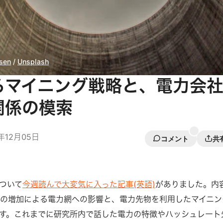
sen
/
Unsplash
るマイニング戦略と、電力会
関係の模索
9年12月05日
コメント
共
ついて
今週読んで大変気に入った記事(英語)
がありました。内
の増加による電力網への影響と、電力先物を利用したマイニン
す。これまでに研究所内で話した電力の特徴やハッシュレート