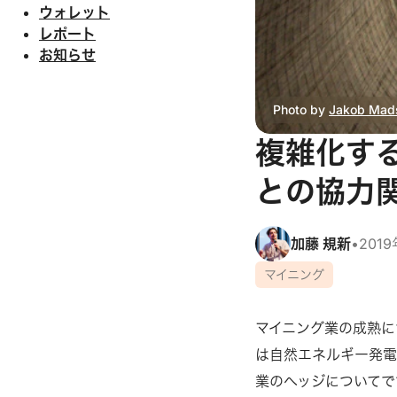
ウォレット
レポート
お知らせ
Photo by
Jakob Mad
複雑化す
との協力
加藤 規新
•
201
マイニング
マイニング業の成熟に
は自然エネルギー発電
業のヘッジについてで