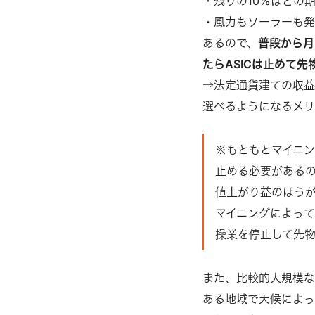
・残りの10%ほどの
・風力もソーラーも
あるので、
普段から月
たらASICは止めて先
→法定通貨建ての収益
選べるようになるメ
※もともとマイニン
止める必要がある
値上がり益のほう
マイニングによって
操業を停止して先
また、比較的大規模な
ある地域で天候によっ