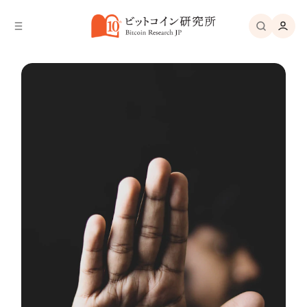
バ
へ
ー
移
へ
動
移
動