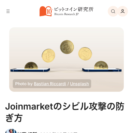
バ
へ
ー
移
へ
動
移
動
Photo by
Bastian Riccardi
/
Unsplash
Joinmarketのシビル攻撃の防
ぎ方