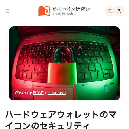
バ
へ
ー
移
へ
動
移
動
Photo by 
FLY:D
 / 
Unsplash
ハードウェアウォレットのマ
イコンのセキュリティ