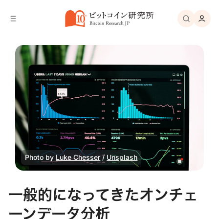
バ
へ
ー
移
へ
動
移
動
Photo by
Luke Chesser
/
Unsplash
一般的になってきたオンチェ
ーンデータ分析