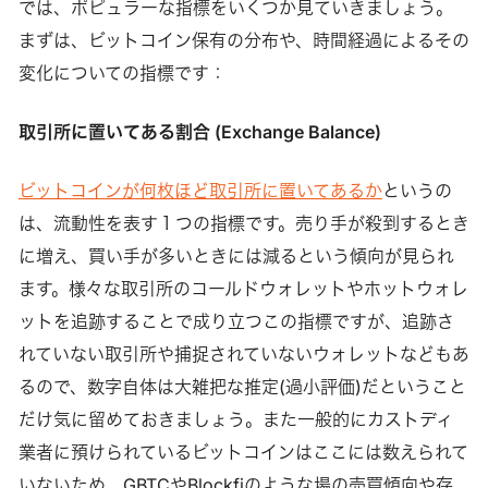
では、ポピュラーな指標をいくつか見ていきましょう。
まずは、ビットコイン保有の分布や、時間経過によるその
変化についての指標です：
取引所に置いてある割合 (Exchange Balance)
ビットコインが何枚ほど取引所に置いてあるか
というの
は、流動性を表す１つの指標です。売り手が殺到するとき
に増え、買い手が多いときには減るという傾向が見られ
ます。様々な取引所のコールドウォレットやホットウォレ
ットを追跡することで成り立つこの指標ですが、追跡さ
れていない取引所や捕捉されていないウォレットなどもあ
るので、数字自体は大雑把な推定(過小評価)だということ
だけ気に留めておきましょう。また一般的にカストディ
業者に預けられているビットコインはここには数えられて
いないため、GBTCやBlockfiのような場の売買傾向や存