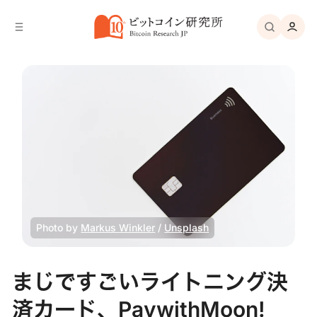
バ
へ
ー
移
へ
動
移
動
Photo by 
Markus Winkler
 / 
Unsplash
まじですごいライトニング決
済カード、PaywithMoon!