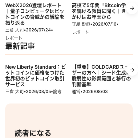
WebX2026登壇レポート
高校で5年間「Bitcoin学」
｜量子コンピュータはビッ
を続ける教員に聞く｜きっ
トコインの脅威かの議論を
かけはお年玉から
振り返る
守屋 彰眞
•
2026/07/16
•
三倉 大司
•
2026/07/24
•
レポート
レポート
最新記事
New Liberty Standard：ビ
【重要】COLDCARDユー
ットコインに価格をつけた
ザーの方へ｜シード生成に
世界初のビットコイン取引
脆弱性の影響範囲と移行の
サービス
判断基準
三倉 大司
•
2026/08/05
•
論考
運営
•
2026/08/03
読者になる