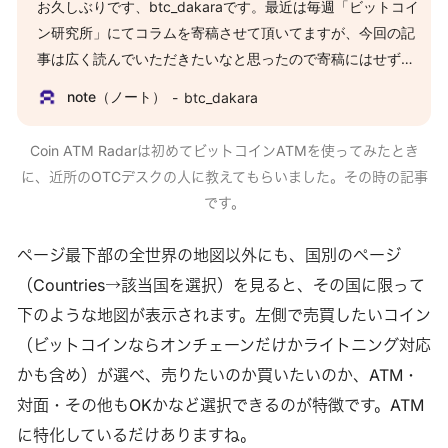
お久しぶりです、btc_dakaraです。最近は毎週「ビットコイ
ン研究所」にてコラムを寄稿させて頂いてますが、今回の記
事は広く読んでいただきたいなと思ったので寄稿にはせず、
誰にでも公開できるこちらに書きます。そして、めちゃくち
note（ノート）
btc_dakara
ゃ長くなってしまいました。ごめんなさい。 私用でカナダ・
バンクーバーに行く機会があったのですが、その機会に検証
Coin ATM Radarは初めてビットコインATMを使ってみたとき
してみたい噂がありました。 日本の取引所でも可能なコンビ
に、近所のOTCデスクの人に教えてもらいました。その時の記事
ニ入金の話ではありません。「コンビニで現金を払って、ビ
です。
ットコインアドレスでビットコインを受け取る」という、取
引所というステップをユーザーに意識させない買い方のこと
ページ最下部の全世界の地図以外にも、国別のページ
です。 いつもそ
（Countries→該当国を選択）を見ると、その国に限って
下のような地図が表示されます。左側で売買したいコイン
（ビットコインならオンチェーンだけかライトニング対応
かも含め）が選べ、売りたいのか買いたいのか、ATM・
対面・その他もOKかなど選択できるのが特徴です。ATM
に特化しているだけありますね。