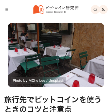
バ
へ
ー
移
へ
動
移
動
Photo by 
MChe Lee
 / 
Unsplash
旅行先でビットコインを使う
ときのコツと注意点