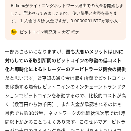
Bitfinexがライトニングネットワーク経由での入金を開始しま
した。早速やってみましたので、使い勝手と考察を書きま
す。 1. 入金は５秒 入金ですが、0.0000001 BTCが最小入金
です。100 satですね。金額を指定してinvoice発行をクリッ
ビットコイン研究所
大石 哲之
クするとQRコードが出ますので、ライトニングウォレットで
読み取ればOKです。どのライトニングウォレットでも送れま
す。 送ると一瞬で着金表示がでます。その後５秒ほどすると
一部おさらいになりますが、
最も大きいメリットはLNに
入金完了の表示がでます。これは驚きです。ライトニングで
対応している取引所間のビットコインの移動の低コスト
はマイニングなどがありませんから、これで完了です。何確
化と即時化によるトレーダーのアービトラージ機会の提供
認というのを待つ必要はありません。 Bitfinexでは、ラ…
だと思います。ご存知の通り今は取引所間でビットコイン
を移動する場合はビットコインのオンチェーントランザク
ションでビットコインを移動するので、比較的コストが高
く（数百円から数千円）、また入金が承認されるのにも
最低でも約30分程、ネットワークの混雑状況次第では1時
間以上かかることもよくあります。このせいでアービトラ
ージや売買のタイミングを逃したことがある人もいるで