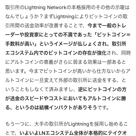
取引所のLightning Networkの本格採用のその他の示唆は
なんでしょうか？まずLightningによりビットコインの取
引所間の送金効率が改善することで、
今まで一般のトレ
ーダーや投資家にとっての不満であった「ビットコイン＝
手数料が高い」というイメージが払しょくされ、取引所
エコシステム内でのビットコインの存在が強化
され、同時
にアルトコインの意義がさらに弱まる効果は一部あると
思います。今までビットコインが高いから仕方ないからア
ルトコインに一旦変えて外部の取引所に送金をする、と
いうこともしなくて済みますし、
逆にビットコインの方
が送金のスピードやコストにおいてもアルトコインに勝
る、というのは結構インパクトがありそう
です。
もう一つに、大手の取引所がLightningを採用し始めるこ
とで、
いよいよLNエコシステム全体が本格的にテイクオ