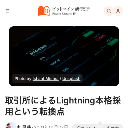
バ
へ
ー
移
へ
動
移
動
Photo by
Ishant Mishra
/
Unsplash
取引所によるLightning本格採
用という転換点
東 晃慈
•
2021年01月27日