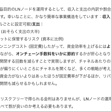
益目的のLNノードを運用するとして、収入と支出の内訳や割
す。幸いなことに、かなり簡単な事業構造をしています：
収入
ルごとに設定可能)
支出：
 (おそらく支出の大半)
ットに保管するリスク (資本に比例)
ンニングコスト (固定費)したがって、資金効率を上げるには
よ
得ながら、
オンチェーン手数料をいかに節約
するかが肝心となり
開閉する回数を減らすことで実現しますが、チャネルあたりの
が偏りにくいところにチャネルを開くなど、多くの戦略が考え
資金力がないよりはあったほうが固定費率が下がるほか、リバ
開閉も減らせるかもしれません。
リスクフリーで得られる金利はありませんが、LNノードの運
比べて割が良いのか考える必要もあります。