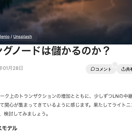
lenio
/
Unsplash
ングノードは儲かるのか？
1年01月28日
コメント
共
ーク上のトランザクションの増加とともに、少しずつLNの中
て関心が集まってきているように感じます。果たしてライトニ
、検討してみましょう。
スモデル