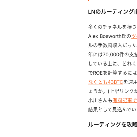
LNのルーティング
多くのチャネルを持つラ
Alex Bosworth氏の
ツ
ルの手数料収入だったが
年には70,000件の
している上に、どれく
でROEを計算するには
なくとも43BTC
を運
ょうか。(上記リンクからB
小川さんも
有料記事
結果として見込んでいる
ルーティングを攻