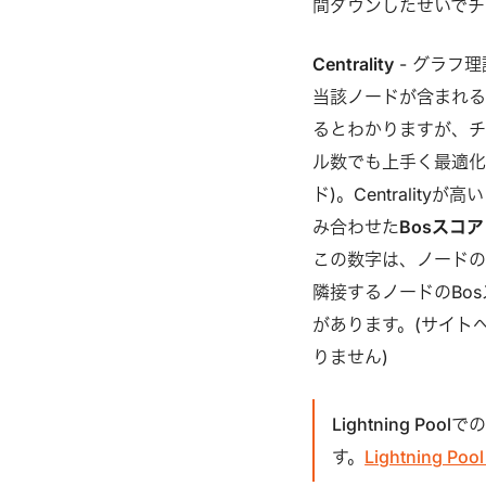
間ダウンしたせいでチ
Centrality
- グラフ
当該ノードが含まれる確率
るとわかりますが、チャ
ル数でも上手く最適化すれ
ド)。Centrali
み合わせた
Bosスコア
この数字は、ノードのa
隣接するノードのBo
があります。(サイト
りません)
Lightning Po
す。
Lightning