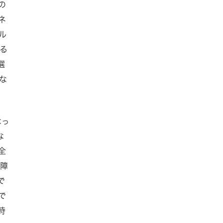
の
ネ
ル
る
選
な
なっ
な
全
耐障
で
で
時