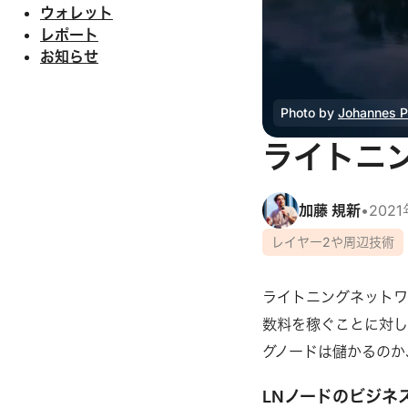
ウォレット
レポート
お知らせ
Photo by
Johannes P
ライトニ
加藤 規新
•
202
レイヤー2や周辺技術
ライトニングネットワ
数料を稼ぐことに対し
グノードは儲かるのか
LNノードのビジネ