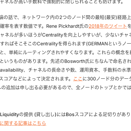
ャネルが高い手数料で強制的に閉じられることも防げます。
理論の話で、ネットワーク内の2つのノード間の最短(最安)経路
を表す数値です。Rene Pickhardt氏の
2018年のツイート
ネルが多いほうがCentralityを向上しやすいが、少ないチャ
ばそこそこのCentralityを得られます(GERMANというノ
tyが高いと、単純にルーティングされやすくなります。これらの概念を
というものがあります。先述のBosworth氏にちなんで命名さ
vailability、チャネルの長命さや数、運用資本、手数料の水
sスコアなどによって決定されます。
ここ
に300ノード分のデー
への追加は申し出る必要があるので、全ノードのトップとかで
olでのLiquidityの提供 (貸し出し)にはBosスコアによる足切りがあ
 Poolに関する記事はこちら