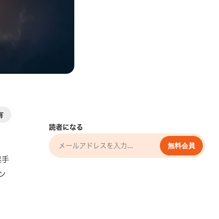
有
読者になる
無料会員
継手
ン