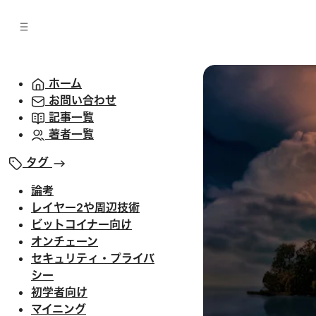
バ
へ
ー
移
へ
動
移
動
ホーム
お問い合わせ
記事一覧
著者一覧
タグ
論考
レイヤー2や周辺技術
ビットコイナー向け
オンチェーン
セキュリティ・プライバ
シー
初学者向け
マイニング