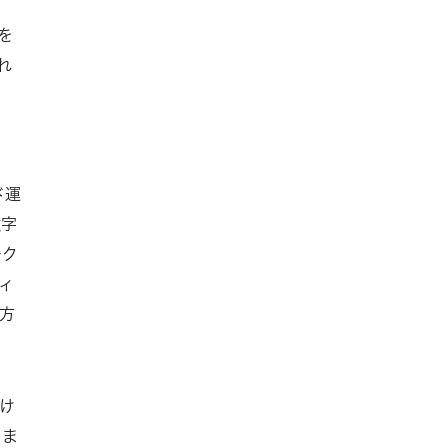
を
れ
ド運
数字
ーク
ィ
方
け
しま