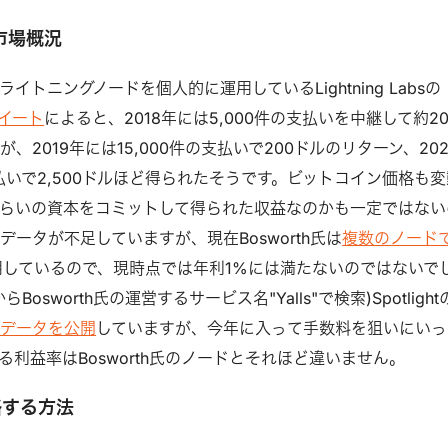
市場概況
イトニングノードを個人的に運用しているLightning Labsの
イート
によると、2018年には5,000件の支払いを中継して約2
、2019年には15,000件の支払いで200ドルのリターン、202
支払いで2,500ドルほど得られたそうです。ビットコイン価格も変
らいの資本をコミットして得られた収益なのかも一定ではない
データが不足していますが、現在Bosworth氏は
複数のノード
用しているので、現時点では年利1%には満たないのではないで
osworth氏の運営するサービス名"Yalls"で検索)Spotlight
でデータを公開
していますが、今年に入って手数料を狙いにいっ
利益率はBosworth氏のノードとそれほど違いません。
略する方法