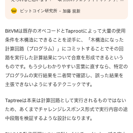
APIから確認する ・TradingViewのようなトレードツールか
ビットコイン研究所
加藤 規新
ら確認する ・Googleなどで検索する これらはどれも何らか
の主体にデータ提供を依存しています。よくこの主体のこと
を「オラクル」と呼び、オラクルなしでは市場価格がわから
BitVMは既存のオペコードとTaprootによって大量の使用
ない問題、ひいてはオラクルが嘘をつくことで市場を操作で
条件を木構造にできることを逆手に、「木構造になった
きる可能性を指して「オラクル問題」と呼んだりします。 イ
計算回路（プログラム）」にコミットすることでその回
ーサリアム上のDefiで数年前に普及し始めたAMMという取引
路を実行した計算結果について合意を形成できるという
所のようなスマートコントラクトでは預けられた資産の割合
ものです。もう少しわかりやすい言葉に直すなら、特定の
によって価格が決定するという斬新なアプローチを取ってい
プログラムの実行結果を二者間で確認し、誤った結果を
ます。仮に「BTC・USDTペア」に1 BTCと1万USDTが預け
主張できないようにするテクニックです。
られていれば現在のBTC価格は10,000 / 1 = 10,000 USDT、
というふうに、そのスマートコントラクトに預けられている
資産だけで価格が計算できます。つまりオラクルを使用しま
Taptreeは本来は計算回路として実行されるものではない
せん。 それでも実際には安全性の面でオラクルを利用し
ため、あくまでチャレンジレスポンス形式で実行内容の途
中段階を検証するような設計になります。