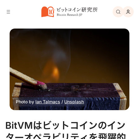
バ
へ
ー
移
へ
動
移
動
Photo by 
Ian Talmacs
 / 
Unsplash
BitVMはビットコインのイン
ターオペラビリティを飛躍的