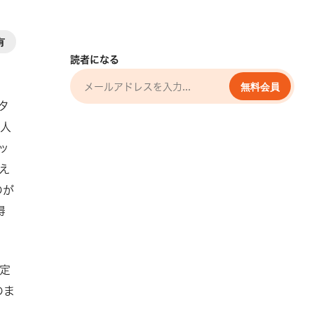
有
読者になる
無料会員
タ
る人
ッ
え
のが
得
定
のま