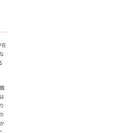
存在
な
る
題
は
り
の
か
こ