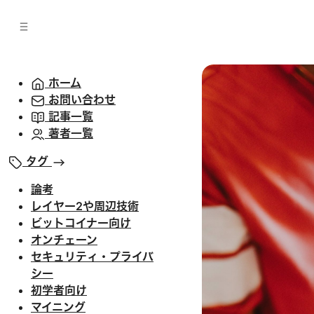
バ
へ
ー
移
へ
動
移
動
ホーム
お問い合わせ
記事一覧
著者一覧
タグ
論考
レイヤー2や周辺技術
ビットコイナー向け
オンチェーン
セキュリティ・プライバ
シー
初学者向け
マイニング