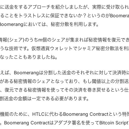
分に送金をするアプローチを紹介しましたが、実際に受け取ら
ることをトラストレスに保証できないか？というのがBoomera
。Boomerangにおいては、秘密分散を利用します。
情報(シェア)のうちm個のシェアが集まれば秘密情報を復元で
うな技術です。仮想通貨ウォレットでシャミア秘密分散法を利
なったこともありましたね。
えば、Boomerangは分割した送金のそれぞれに対して決済時
がある秘密情報のシェアとなっており、もし閾値以上の分割送
、復元できる秘密情報を使ってその決済を巻き戻せるという仕
割送金の金額は一定である必要があります。
のために、HTLCに代わるBoomerang Contractという特
merang Contractはアダプタ署名を使ってBitcoin Scrip