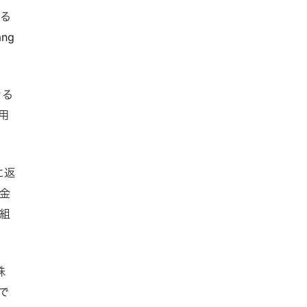
れる
ng
きる
用
に返
金
組
殊
tで