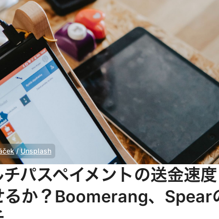
áček
 / 
Unsplash
ルチパスペイメントの送金速度
か？Boomerang、Spear
チ