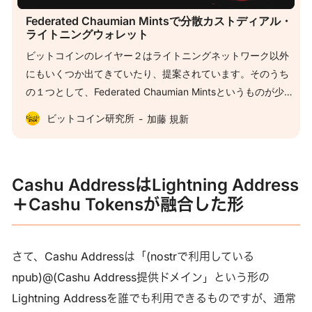
Federated Chaumian Mintsで分散カストディアル・
ライトニングウォレット
ビットコインのレイヤー２はライトニングネットワーク以外
にもいくつか出てきていたり、提案されています。そのうち
の１つとして、Federated Chaumian Mintsというものが少し
話題になっていたので、それがどういうもので、何ができる
ビットコイン研究所
加藤 規新
のかを調べてみました。 https://fedimint.org CHAUMIAN
MINTとは ビットコインが誕生する前にも、いわゆる仮想通
貨というものは実験されていました。新しいものから遡る
Cashu AddressはLightning Address
と、代表的なものではE-gold、Liberty Reserve、Digicash
＋Cashu Tokensが融合した形
(Ecash)などが挙げられます。特に、公開鍵暗号による電子署
名によって使用するEcashは論文で提案されたのが1983年
で、David Chaumという暗号学者が考案しました。Ecashは
考案者の名前を取って原始的なChaumian Mintに分類される
さて、Cashu Addressは「(nostrで利用している
暗号資産取引プラットフォームの代表例です。 Chaumian
npub)@(Cashu Address提供ドメイン」という形の
Mintは、運営母体のサーバー(Mint) がデジタル署名したトー
Lightning Addressを誰でも利用できるものですが、通常
クンを付与し、ユーザーは移転の際にサーバーにそのトーク