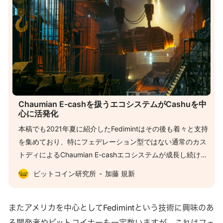
Chaumian E-cashを扱うエコシステムがCashuを中
心に活発化
本稿でも2021年夏に紹介したFedimintはその後も着々と支持
を集めており、特にフェデレーション型ではない通常のカス
トディによるChaumian E-cashエコシステムが成長し続けて
います。カストディと引き換えにプライバシーとスケーラビ
ビットコイン研究所
加藤 規新
リティを実現するFedimint及びChaumian E-cashについては
下記の記事をご覧ください。 Federated Chaumian Mintsで
分散カストディアル・ライトニングウォレットビットコイン
またアメリカを中心としてFedimintという技術に興味のあ
のレイヤー２はライトニングネットワーク以外にもいくつか
る開発者やビットコイナーも一定数いますが、これはフェ