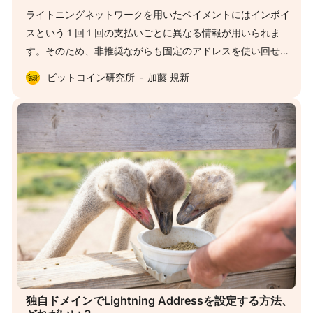
ライトニングネットワークを用いたペイメントにはインボイ
スという１回１回の支払いごとに異なる情報が用いられま
す。そのため、非推奨ながらも固定のアドレスを使い回せる
オンチェーンの送金と異なり、ライトニングで送金を受け取
ビットコイン研究所
加藤 規新
るにはインボイスの発行という手順が最初に必要になりま
す。 送金を送金者から開始したい場合に、宛先のノードにイ
ンボイスの発行を依頼する方法は前からいくつかありました
が、最近このあたりを考えている人が多いように感じます。
今日は8/20にリリースされたLightning Addressを紹介し、
他の方法との類似点や違いを見ていった後に、将来的にどう
なるのか予想してみます。 https://lightningaddress.com/ 既
存のインボイス請求方法 既存のインボイス請求方法で一番有
名なのは圧倒的にLNURL-Payだと思われます。これは
LNURLという仕様群の１つで、ノードの運営者がLNURLのリ
クエストを捌くサーバーを動かすことで、「インボイスをく
れ」「はい、どうぞ」という流れなどを自動化することがで
独自ドメインでLightning Addressを設定する方法、
きます。 毎回異なるインボイスと違い、LNURLは変更せず使