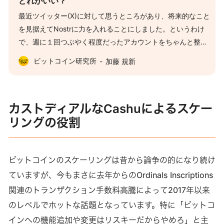
どれがいい？
最近ツイッター(X)に対して思うところがあり、将来的なこと
を見据えてNostrに力を入れることにしました。というわけ
で、週に１回つぶやく程度だったアカウントをちゃんと整備
して、クライアントもちゃんと選んで、１日数回見ていま
ビットコイン研究所
加藤 規新
す。 きっかけは以下のポッドキャストにおけるMatt Odell氏
の「XはKYCを半強制してくる」という予想でした。広告モ
デルとしてもユーザーデータが多いことに越したことはあり
カストディアルなCashuによるスケー
ませんし、スパムやボット対策にもなりますから全然ありえ
リングの役割
る話だと思います。 イーロン・マスクがトルコ政府の圧力に
負けて選挙期間中に野党候補のアカウントを凍結したこと、
Twitter Blue認証やスパム対策・ボット対策、そして広告ビジ
ネスとデータ収集の相性を考えたときに、１．ツイッターが
ビットコインのスケーリングは昔から論争の的になり続け
ユーザーのKYCを進めるインセンティブがあること、２．そ
ていますが、今もまさに去年からのOrdinals Inscriptions
のKYC情報を元に不利益な扱いを受ける可能性が決して小さ
関連のトランザクション手数料高騰によって2017年以来
くないこと、というOdell氏の見立てが印象的でした。 さ
のレベルでホットな話題となっています。特に「ビットコ
て、TwitterになくてNostrにある神機能の１つが“Zap”です。
インへの機能追加や変更はリスキーだからやめろ」と主
過去にも何回か触れているように、ZapとはLNURL規格を応