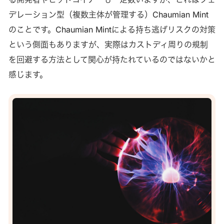
出てきていたり、提案されています。そのうちの１つとし
デレーション型（複数主体が管理する）Chaumian Mint
て、Federated Chaumian Mintsというものが少し話題になっ
のことです。Chaumian Mintによる持ち逃げリスクの対策
ていたので、それがどういうもので、何ができるのかを調べ
という側面もありますが、実際はカストディ周りの規制
てみました。 https://fedimint.org CHAUMIAN MINTとは ビ
を回避する方法として関心が持たれているのではないかと
ットコインが誕生する前にも、いわゆる仮想通貨というもの
感じます。
は実験されていました。新しいものから遡ると、代表的なも
のではE-gold、Liberty Reserve、Digicash (Ecash)などが挙
げられます。特に、公