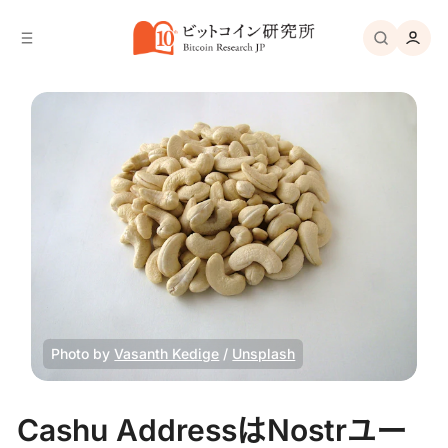
バ
へ
ー
移
へ
動
移
動
Photo by 
Vasanth Kedige
 / 
Unsplash
Cashu AddressはNostrユー