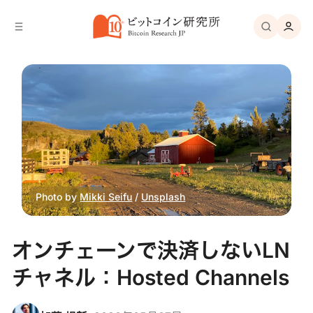
バ
へ
ー
移
へ
動
移
動
Photo by
Mikki Seifu
/
Unsplash
オンチェーンで決済しないLN
チャネル：Hosted Channels