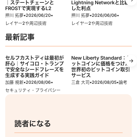
｜ステートチェーンと
Lightning Networkと比較
FROSTで実現するL2
した利点
押川 拓夢
•
2026/06/20
•
押川 拓夢
•
2026/06/06
•
レイヤー2や周辺技術
レイヤー2や周辺技術
最新記事
セルフカストディは最初が
New Liberty Standard：ビ
肝心｜サイコロ・トランプ
ットコインに価格をつけた
で安全なシードフレーズを
世界初のビットコイン取引
生成する実践ガイド
サービス
加藤 規新
•
2026/08/06
•
三倉 大司
•
2026/08/05
•
論考
セキュリティ・プライバシー
読者になる