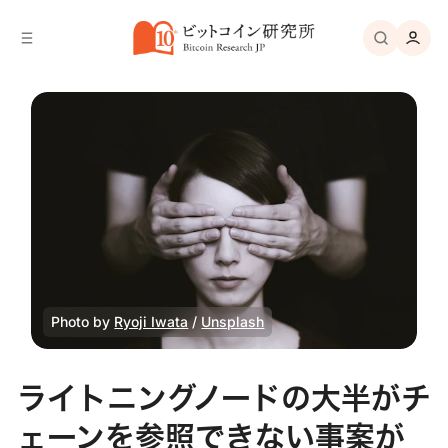
バ
へ
ー
移
へ
動
移
動
Photo by 
Ryoji Iwata
 / 
Unsplash
ライトニングノードの大半がチ
ェーンを参照できない事案が