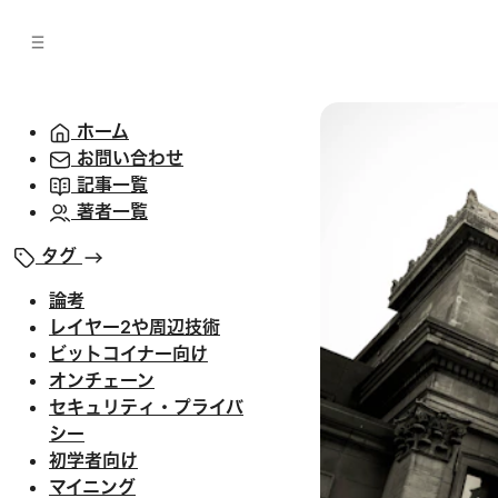
バ
へ
ー
移
へ
動
移
動
ホーム
お問い合わせ
記事一覧
著者一覧
タグ
論考
レイヤー2や周辺技術
ビットコイナー向け
オンチェーン
セキュリティ・プライバ
シー
初学者向け
マイニング