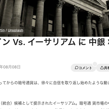
tin
 / 
Unsplash
 Vs. イーサリアム に 中銀 
2年08月08日
コメント
共
ってからの暗号通貨は、徐々に⾃信を取り返し始めたような動
ジ（統合）候補として提⽰されたイーサリアム。暗号通 貨市場の