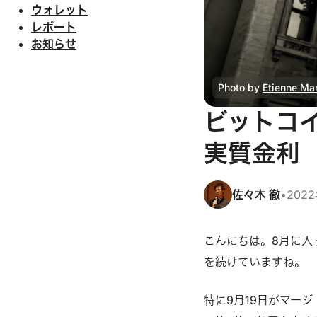
ウォレット
レポート
お知らせ
Photo by 
Etienne Mar
ビットコイン
実質⾦利
佐々木 徹
•
202
こんにちは。8⽉に⼊
を続けていますね。
特に9⽉19⽇がマー