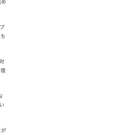
進め
るプ
もち
対
の理
な
い
とが