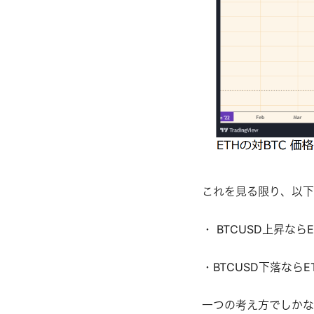
これを⾒る限り、以下
・ BTCUSD上昇なら
・BTCUSD下落ならE
⼀つの考え⽅でしかな