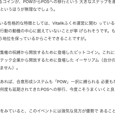
るコインが、POWからPOSへの移⾏という ⼤きなステップを
なというほうが無理なでしょう。
る性格的な特徴としては、Vitalikふくめ運営に関わ ってい
⾏動の動機の中⼼に据えていないことが挙 げられそうです。
う地位を保っているからこそできることですが。
集権の呪縛から開放するために登場したビットコイン。これに
テック企業から開放するために登場した イーサリアム（⾃分
ません）。
あれば、合意形成システムも「POW」⼀択に縛られる 必要も
何度も延期されてきたPOSへの移⾏、今度こそうまくいくと良
をみていると、このイベントには強気な⾒⽅が優勢で あるこ