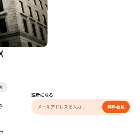
☓
有
読者になる
き
無料会員
中