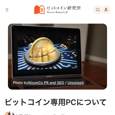
バ
へ
ー
移
へ
動
移
動
Photo by
NisonCo PR and SEO
 / 
Unsplash
ビットコイン専用PCについて