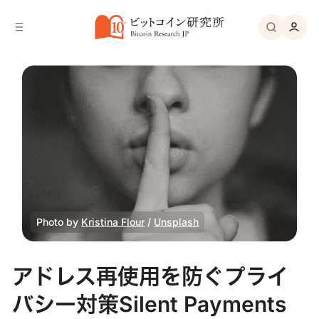
バ
へ
ー
移
へ
動
移
動
Photo by 
Kristina Flour
 / 
Unsplash
アドレス再使用を防ぐプライ
バシー対策Silent Payments