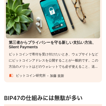
第三者からプライバシーを守る新しい支払い方法、
Silent Payments
ビットコインで寄付を受け付けたいとき、ウェブサイトなど
にビットコインアドレスを公開することが一般的です。この
方法のメリットはどのウォレットでも必ず使えること、送金
する際に相手との通信等が不要なこと(新しいアドレスを発行
ビットコイン研究所
加藤 規新
してもらう必要がない)、アドレスを生成して貼り付けるだけ
というシンプルさです。また、場合によっては集まった金額
を見てもらいたいという場合もあるでしょう。 一方で、集ま
BIP47の仕組みには無駄が多い
った金額の透明性はそのアドレスに対する送金がすべて見れ
てしまうことの裏返しです。このため、特定の団体に寄付し