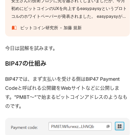
安土さんの技術ブログに先を越されてしまいましたが、今月
初めにビットコインのUXを向上するeasypaysyというプロト
コルのホワイトペーパーが発表されました。 easypaysyが改
善しようとしているのはビットコインアドレスという仕組み
ビットコイン研究所
加藤 規新
のUXなのですが、似た機能としてSamourai Walletが実装し
たPayNymsというものがあります。今回のコラムでは双方の
特徴を紹介し比較します。 EASYPAYSY ビットコインアドレ
今日は図解を試みます。
スは使い回しが推奨されない上に、人間にとって読みづらい
BIP47の仕組み
です。実際、送金のたびにドキドキする人も多いでしょう。
また、頻繁に送金する相手から毎回新しいアドレスを教えて
BIP47では、まず支払いを受ける側はBIP47 Payment
もらうのも面倒です。easypaysyはこれらの問題を改善する
ために可読性の高い「アカウント」を使って扱いやすさとセ
Codeと呼ばれる公開鍵をWebサイトなどに公開しま
キュリティを両立しようと提案されたプロトコルです。 技術
す。”PM8T～”で始まるビットコインアドレスのようなも
的な詳細は冒頭で紹介した安土さんのブログに任せて、ここ
のです。
では概要を説明します。 easypaysyを使うと、ユーザーは自
身が保有する鍵2つを使った2-of-2マルチシグアドレスから送
金することで次のようなアカウント名を取得できま