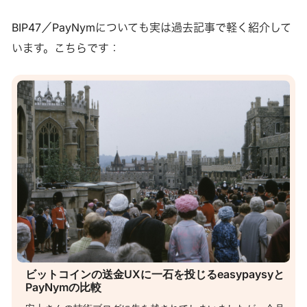
たユーザーのトランザクションを辿って本人を特定したり、
BIP47／PayNymについても実は過去記事で軽く紹介して
逆にその団体の資金の流れを追って取引所等の口座を凍結す
ることができてしまいます。 この問題の解決方法はBIP47、
います。こちらです：
寄付の両側でのミキシング等いくつかありますが、今日はそ
れらと比較してシンプルさが際立つ“Silent Payments”という
新しいものを解説します。 仕組み 送金を受け付けたい者は
32バイトの公開鍵X = x*Gを「サイレントアドレス」として
公開します。 送金したい者はサイレントアドレスを見て、自
身の持つUTXOから送金に使
ビットコインの送金UXに一石を投じるeasypaysyと
PayNymの比較