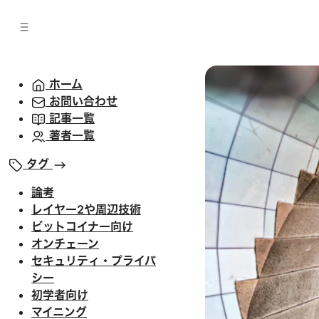
バ
へ
ー
移
へ
動
移
動
ホーム
お問い合わせ
記事一覧
著者一覧
タグ
論考
レイヤー2や周辺技術
ビットコイナー向け
オンチェーン
セキュリティ・プライバ
シー
初学者向け
マイニング