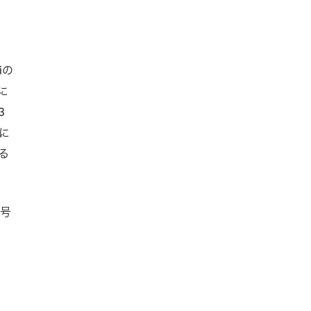
iの
に
3
に
る
復号