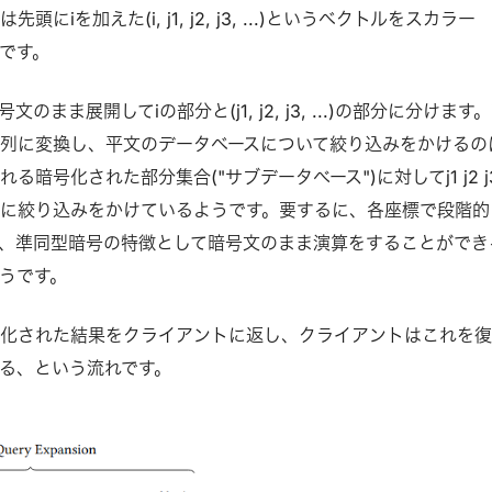
にiを加えた(i, j1, j2, j3, ...)というベクトルをスカラー
のです。
まま展開してiの部分と(j1, j2, j3, ...)の部分に分けます。
列に変換し、平文のデータベースについて絞り込みをかけるの
る暗号化された部分集合("サブデータべース")に対してj1 j2 j
に絞り込みをかけているようです。要するに、各座標で段階的
、準同型暗号の特徴として暗号文のまま演算をすることができ
うです。
号化された結果をクライアントに返し、クライアントはこれを
る、という流れです。