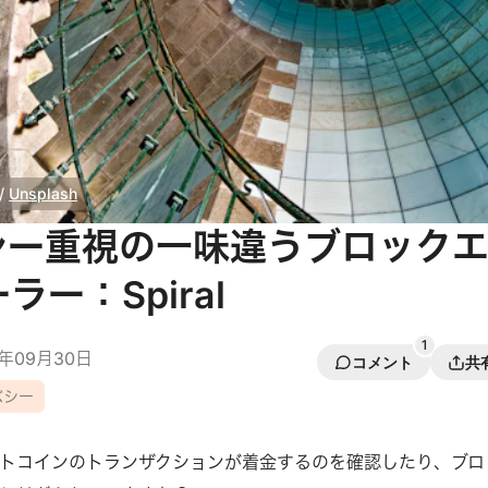
/
Unsplash
シー重視の一味違うブロック
ー：Spiral
1
2年09月30日
コメント
共
バシー
トコインのトランザクションが着金するのを確認したり、ブロ