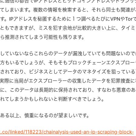
に通信の都合でIPアドレスとビットコインアドレスやトランザ
てしまいます。複数の情報を検索すると、それら同士も関連が
。IPアドレスを秘匿するために１つ調べるたびにVPNやTorで
ともできますが、ミスを犯す余地が比較的大きい上に、タイミ
ら推測されてしまう可能性も残ります。
していないならこれらのデータが漏洩していても問題ないので
方もいるでしょうが、そもそもブロックチェーンエクスプロー
されており、ビジネスとしてデータのマネタイズを狙っている
実際に当局がエクスプローラーの収集したデータを犯罪捜査に
に、このデータは長期的に保持されており、すなわち悪意のあ
れてしまうかもしれないと判断すべきでしょう。
ある以上、慎重になるのが望ましいです。
.co/linked/118223/chainalysis-used-an-ip-scraping-block-