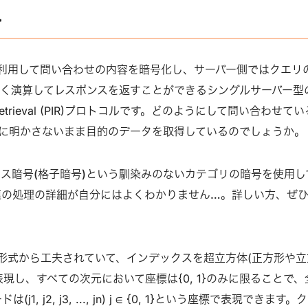
み
暗号を利用して問い合わせの内容を暗号化し、サーバー側ではクエリ
く演算してレスポンスを返すことができるシングルサーバー型
ation Retrieval (PIR)プロトコルです。どのようにして問い合わせて
に明かさないまま目的のデータを取得しているのでしょうか。
ス暗号(格子暗号)という馴染みのないカテゴリの暗号を使用し
連の処理の詳細が自分にはよくわかりません…。詳しい方、ぜ
形式から工夫されていて、インデックスを超立方体(正方形や立
現し、すべての次元において座標は{0, 1}のみに限ることで、
1, j2, j3, ..., jn) j ∈ {0, 1}という座標で表現できます。