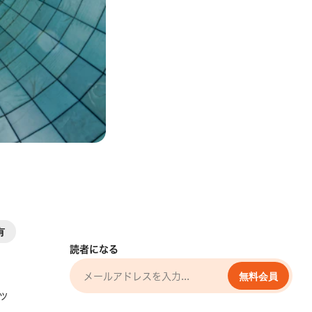
エ
有
読者になる
無料会員
ッ