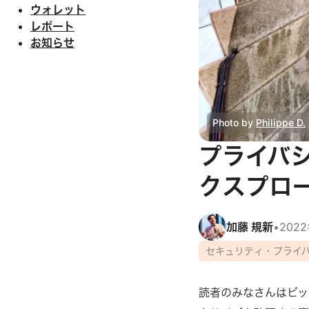
ウォレット
レポート
お知らせ
Photo by
Philippe D.
プライバ
クスプローラ
加藤 規新
•
202
セキュリティ・プライ
読者のみなさんはビッ